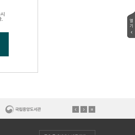
하시
.
열
기