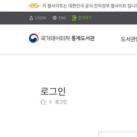
뉴
로
색
정
이 웹사이트는 대한민국 공식 전자정부 웹사이트 입니
바
가
바
보
로
기
로
바
가
(
가
로
LOGIN
ENG
문의하기
기
s
기
가
k
기
i
p
도서관
t
o
c
o
n
t
소개
e
n
이용안내
t
)
로그인
찾아오시는 
로그인