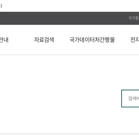
다
국가통
안내
자료검색
국가데이터처간행물
전
전체
통계간행물
전자저널
단행본
국가데이터연구원
Web DB
길
연속간행물
국가데이터인재개발원
전자도서
비도서
국가데이터처보고서
통계자료 분류
통계사료
컬렉션
외부 API 검색