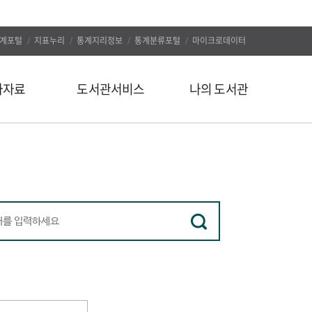
계포털
지표누리
통계지리정보
통계분류포털
마이크로데이터
자자료
도서관서비스
나의 도서관
신착도서
나의 알림
추천도서
나의 정보
인기도서
대출/예약조회
인기검색어
자료구입신청
정보서비스
나의 서재
유관사이트
나의 서평
공지사항
문의하기