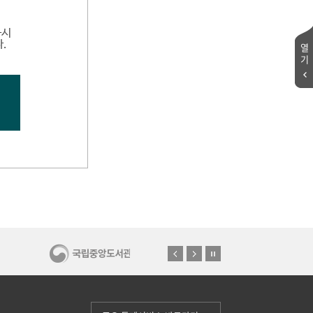
하시
.
열
기