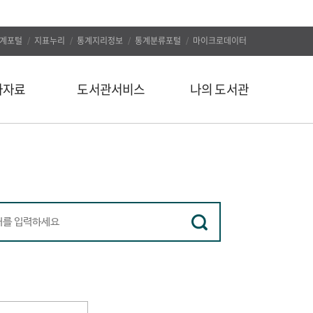
계포털
지표누리
통계지리정보
통계분류포털
마이크로데이터
자자료
도서관서비스
나의 도서관
신착도서
나의 알림
추천도서
나의 정보
인기도서
대출/예약조회
인기검색어
자료구입신청
정보서비스
나의 서재
유관사이트
나의 서평
공지사항
문의하기