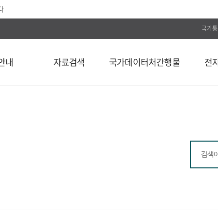
다
국가통
안내
자료검색
국가데이터처간행물
전
전체
통계간행물
전자저널
단행본
국가데이터연구원
Web DB
길
연속간행물
국가데이터인재개발원
전자도서
비도서
국가데이터처보고서
통계자료 분류
통계사료
컬렉션
외부 API 검색