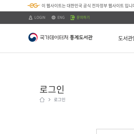
뉴
로
색
정
이 웹사이트는 대한민국 공식 전자정부 웹사이트 입니
바
가
바
보
로
기
로
바
가
(
가
로
LOGIN
ENG
문의하기
기
s
기
가
k
기
i
p
도서관
t
o
c
o
n
t
소개
e
n
이용안내
t
)
로그인
찾아오시는 
로그인