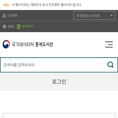
뉴
로
색
정
이 웹사이트는 대한민국 공식 전자정부 웹사이트 입니다
바
가
바
보
로
기
로
바
가
(
가
로
LOGIN
자주찾는사이트
기
s
기
가
k
기
ENG
문의하기
i
p
t
o
c
o
n
t
e
n
t
)
로그인