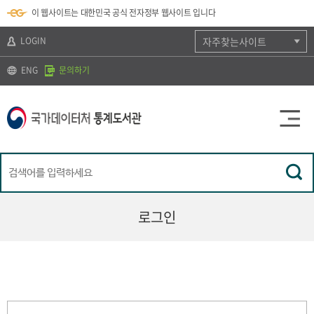
뉴
로
색
정
이 웹사이트는 대한민국 공식 전자정부 웹사이트 입니다
바
가
바
보
로
기
로
바
가
(
가
로
LOGIN
자주찾는사이트
기
s
기
가
k
기
ENG
문의하기
i
p
t
o
c
o
n
t
e
n
t
)
로그인