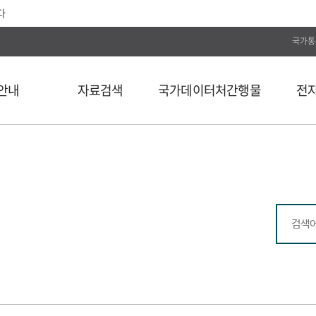
다
국가통
안내
자료검색
국가데이터처간행물
전
전체
통계간행물
전자저널
단행본
국가데이터연구원
Web DB
길
연속간행물
국가데이터인재개발원
전자도서
비도서
국가데이터처보고서
통계자료 분류
통계사료
컬렉션
외부 API 검색