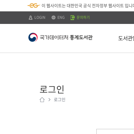
뉴
로
색
정
이 웹사이트는 대한민국 공식 전자정부 웹사이트 입니
바
가
바
보
로
기
로
바
가
(
가
로
LOGIN
ENG
문의하기
기
s
기
가
k
기
i
p
도서관
t
o
c
o
n
t
소개
e
n
이용안내
t
)
로그인
찾아오시는 
로그인