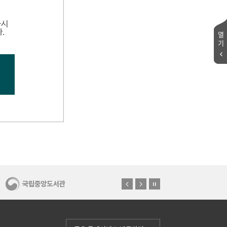
하시
.
열
기