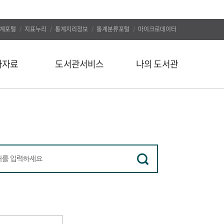
계포털
지표누리
통계지리정보
통계분류포털
마이크로데이터
자자료
도서관서비스
나의 도서관
신착도서
나의 알림
추천도서
나의 정보
인기도서
대출/예약조회
인기검색어
자료구입신청
정보서비스
나의 서재
유관사이트
나의 서평
공지사항
문의하기