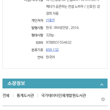
서명/저자사항
케터가 공존하는 컨셉 노하우 / 신호진; 강
경희 지음.
신호진
개인저자
한국 : BM성안당 , 2016.
발행사항
328p.
형태사항
9788931554632
ISBN
659.132
분류기호
한국어
언어
소장정보
전체
통계도서관
국가데이터인재개발원도서관