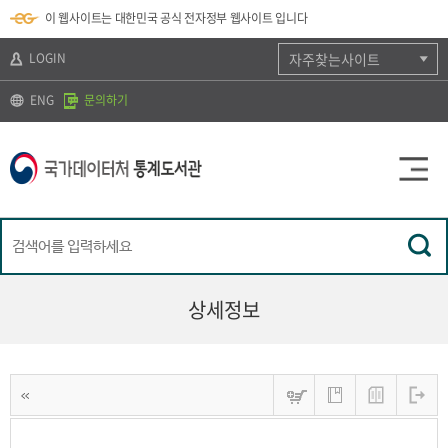
뉴
로
색
정
이 웹사이트는 대한민국 공식 전자정부 웹사이트 입니다
바
가
바
보
로
기
로
바
가
(
가
로
LOGIN
자주찾는사이트
기
s
기
가
k
기
ENG
문의하기
i
p
t
o
c
o
n
t
e
n
t
)
상세정보