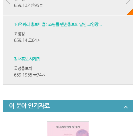
659.132 신95ㄷ
10억짜리 홍보비법 : 쇼핑몰 맨손홍보의 달인 고영창...
고영창
659.14 고64ㅅ
정책홍보 사례집
국정홍보처
659.1935 국74ㅈ
이 분야 인기자료