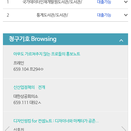
1
국가데이터인재개발원도서관/도서관/
대출가능
2
통계도서관/도서관/
대출가능
청구기호 Browsing
아무도 가르쳐주지 않는 프로들의 홍보노트
프레인
659.104 프294ㅇ
신산업정책의 전개
대한상공회의소
659.111 대92ㅅ
디자인씽킹 for 컨셉노트 : 디자이너와 마케터가 공존...
신호진