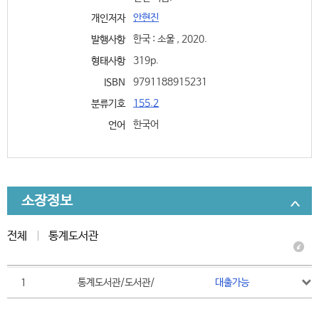
안현진
개인저자
한국 : 소울 , 2020.
발행사항
319p.
형태사항
9791188915231
ISBN
155.2
분류기호
한국어
언어
소장정보
전체
통계도서관
1
통계도서관/도서관/
대출가능