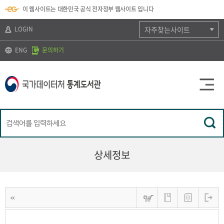
뉴
로
색
정
이 웹사이트는 대한민국 공식 전자정부 웹사이트 입니다
바
가
바
보
로
기
로
바
가
(
가
로
LOGIN
자주찾는사이트
기
s
기
가
k
기
ENG
문의하기
i
p
t
o
c
o
n
t
e
n
t
)
상세정보