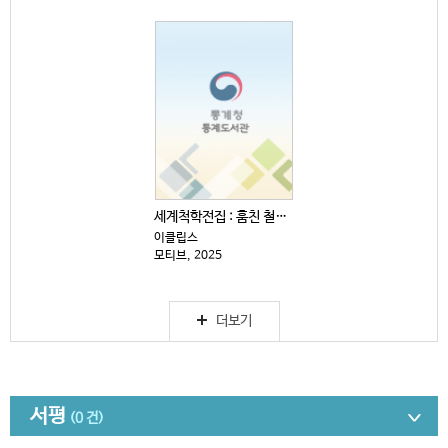
세계척학전집 : 훔친 철학 편
이클립스
모티브, 2025
더보기
서평
(0 건)