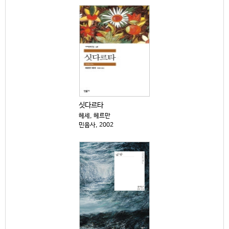
싯다르타
헤세, 헤르만
민음사, 2002