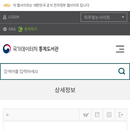
뉴
로
색
정
이 웹사이트는 대한민국 공식 전자정부 웹사이트 입니다
바
가
바
보
로
기
로
바
가
(
가
로
LOGIN
자주찾는사이트
기
s
기
가
k
기
ENG
문의하기
i
p
t
o
c
o
n
t
e
n
t
)
상세정보