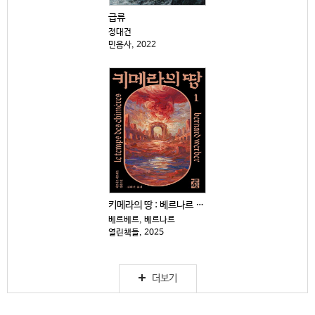
급류
정대건
민음사, 2022
키메라의 땅 : 베르나르 베르베르 . 1-2
베르베르, 베르나르
열린책들, 2025
더보기