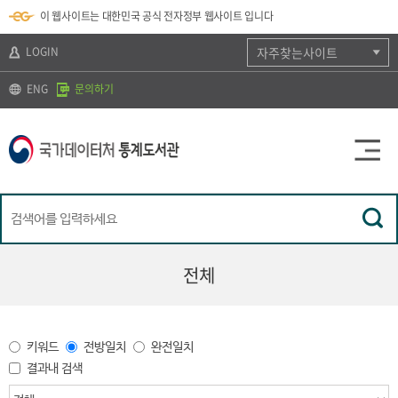
뉴
로
색
정
이 웹사이트는 대한민국 공식 전자정부 웹사이트 입니다
바
가
바
보
로
기
로
바
가
(
가
로
LOGIN
자주찾는사이트
기
s
기
가
k
기
ENG
문의하기
i
p
t
o
c
o
n
t
e
n
t
)
전체
키워드
전방일치
완전일치
결과내 검색