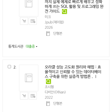
까지 실제 예제로 빠르게 배우고 정확
하게 쓰는 SQL 활용 및 프로그래밍 완
전 가이드
미크
Jpub(제이펍)
2026
단행본
통계도서관
대출중
오라클 성능 고도화 원리와 해법 : 효
2.
율적이고 신뢰할 수 있는 데이터베이
스 구축을 위한 실증적 방법론 . Ⅰ
조시형
디비안(DBian)
2022
단행본