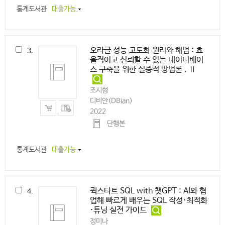
통계도서관
대출가능
오라클 성능 고도화 원리와 해법 : 효
3.
율적이고 신뢰할 수 있는 데이터베이
스 구축을 위한 실증적 방법론 . Ⅱ
조시형
디비안(DBian)
2022
단행본
통계도서관
대출가능
퀵스타트 SQL with 챗GPT : AI와 협
4.
업해 빠르게 배우는 SQL 작성·최적화
·튜닝 실전 가이드
정미나