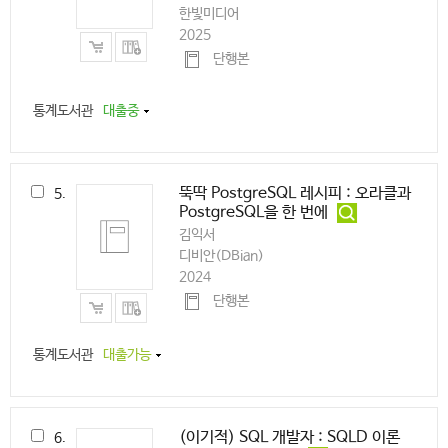
한빛미디어
2025
단행본
통계도서관
대출중
뚝딱 PostgreSQL 레시피 : 오라클과
5.
PostgreSQL을 한 번에
김익서
디비안(DBian)
2024
단행본
통계도서관
대출가능
(이기적) SQL 개발자 : SQLD 이론
6.