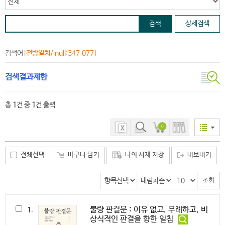
상세검색
검색어
[전방일치/ null:347.077]
검색결과제한
총
1
건 중
1
건 출력
0
전체선택
바구니 담기
나의 서재 저장
내보내기
불량 판결문 : 이유 없고, 무례하고, 비
1.
상식적인 판결을 향한 일침