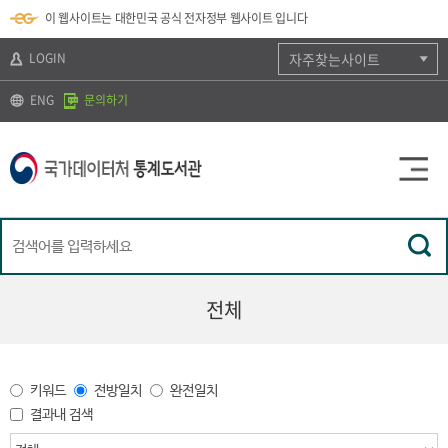
뉴
로
색
정
이 웹사이트는 대한민국 공식 전자정부 웹사이트 입니다
바
가
바
보
로
기
로
바
가
(
가
로
LOGIN
자주찾는사이트
기
s
기
가
k
기
ENG
문의하기
i
p
t
o
c
o
n
t
e
n
t
)
전체
키워드
전방일치
완전일치
결과내 검색