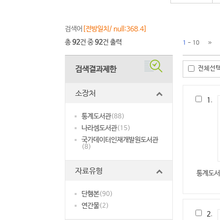
검색어
[전방일치/ null:368.4]
총
92
건 중
92
건 출력
1
- 10
검색결과제한
전체선
소장처
1.
통계도서관
(88)
나라셈도서관
(15)
국가데이터인재개발원도서관
(8)
자료유형
통계도서
단행본
(90)
연간물
(2)
2.