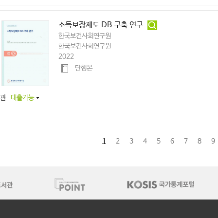
소득보장제도 DB 구축 연구
한국보건사회연구원
한국보건사회연구원
2022
단행본
관
대출가능
1
2
3
4
5
6
7
8
9