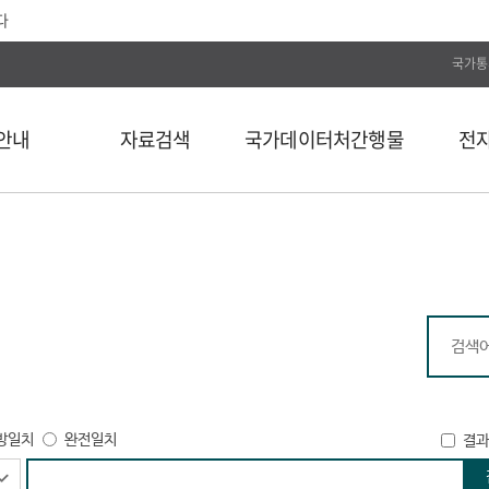
다
국가통
안내
자료검색
국가데이터처간행물
전
전체
통계간행물
전자저널
단행본
국가데이터연구원
Web DB
길
연속간행물
국가데이터인재개발원
전자도서
비도서
국가데이터처보고서
통계자료 분류
통계사료
컬렉션
방일치
완전일치
결과
외부 API 검색