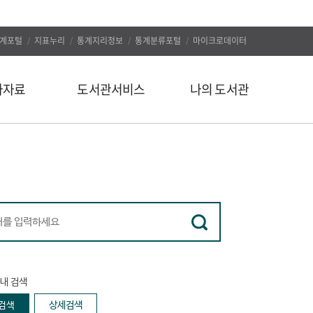
계포털
지표누리
통계지리정보
통계분류포털
마이크로데이터
자자료
도서관서비스
나의 도서관
신착도서
나의 알림
추천도서
나의 정보
인기도서
대출/예약조회
인기검색어
자료구입신청
정보서비스
나의 서재
유관사이트
나의 서평
내 검색
공지사항
상세검색
문의하기