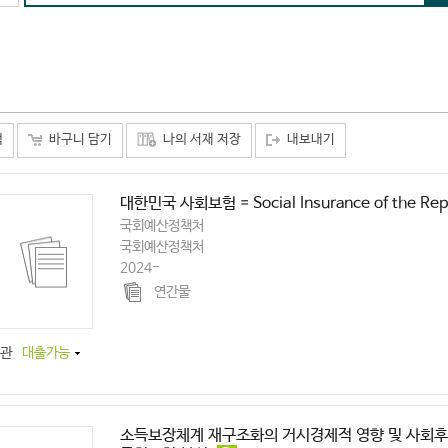
택
바구니 담기
나의 서재 저장
내보내기
대한민국 사회보험 = Social Insurance of the Repu
국회예산정책처
국회예산정책처
2024-
연간물
관
대출가능
소득보장체계 재구조화의 거시경제적 영향 및 사회후