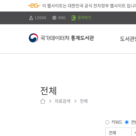
뉴
로
색
정
이 웹사이트는 대한민국 공식 전자정부 웹사이트 입니
바
가
바
보
로
기
로
바
가
(
가
로
LOGIN
ENG
문의하기
기
s
기
가
k
기
i
p
도서관
t
o
c
o
n
t
소개
e
n
이용안내
t
)
전체
찾아오시는 
자료검색
전체
키워드
전
전체