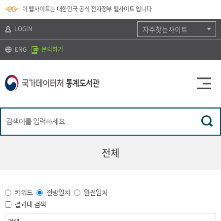
뉴
로
색
정
이 웹사이트는 대한민국 공식 전자정부 웹사이트 입니다
바
가
바
보
로
기
로
바
가
(
가
로
LOGIN
자주찾는사이트
기
s
기
가
k
기
ENG
문의하기
i
p
t
o
c
o
n
t
e
n
t
)
전체
키워드
전방일치
완전일치
결과내 검색