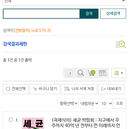
상세검색
검색어
[전방일치/ null:579.3]
검색결과제한
총
1
건 중
1
건 출력
0
전체선택
바구니 담기
나의 서재 저장
내보내기
(곽재식의) 세균 박람회 : 지구에서 우
1.
주까지 40억 년 전부터 먼 미래까지 언