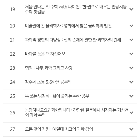
처음 만나는 AI 수학 with 파이썬 : 한 권으로 배우는 인공지능
19
수학 첫걸음
20
미술관에 간 물리학자 : 명화에서 찾은 물리학의 발견
21
과학적 경험의 다양성 : 신의 존재에 관한 한 과학자의 견해
22
바다를 품은 책 자산어보
23
랩걸 : 나무,과학 그리고 사랑
24
잠수네 초등 5,6학년 공부법
25
톡 쏘는 방정식 : 삶이 풀리는 수학 공부
농담하냐고요? 과학입니다 : 간단한 질문에서 시작하는 기상천
26
외 과학 수업
27
모든 것의 기원 : 예일대 최고의 과학 강의