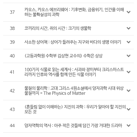
카오스, 카오스 에브리웨어 : 기후변화, 금융위기, 인간을 이해
37
하는 불확실성의 과학
38
코끼리의 시간, 쥐의 시간 : 크기의 생물학
39
사소한 상어책 : 상어가 들려주는 지구와 바다의 생명 이야기
40
(고등과학원 수학부 김상현 교수의) 수학은 상상
100가지 식물로 읽는 세계사 : 사과와 장미부터 크리스마스트
41
리까지 인류와 역사를 함께 만든 식물 이야기
물질의 물리학 : 고대 그리스 4원소설에서 양자과학 시대 위상
42
물질까지 = The Physics of Matter
(흔들림 없이 이해하는) 지진의 과학 : 우리가 알아야 할 지진의
43
모든 것
44
양자역학의 역사 : 아주 작은 것들에 담긴 가장 거대한 드라마