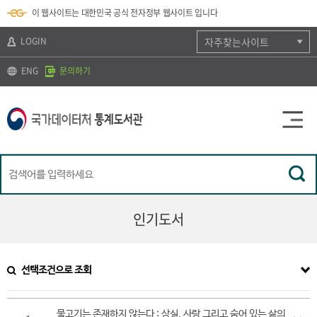
뉴
로
색
정
이 웹사이트는 대한민국 공식 전자정부 웹사이트 입니다
바
가
바
보
로
기
로
바
가
(
가
로
LOGIN
자주찾는사이트
기
s
기
가
k
기
ENG
문의하기
i
p
t
o
c
o
n
t
e
n
t
)
인기도서
선택조건으로 조회
물고기는 존재하지 않는다 : 상실, 사랑 그리고 숨어 있는 삶의