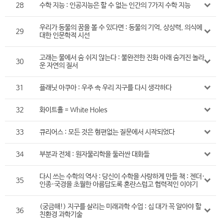
28
수학 지능 : 인공지능은 할 수 없는 인간의 7가지 수학 지능
우리가 동물의 꿈을 볼 수 있다면 : 동물의 기억, 상상력, 의식에
29
대한 인문학적 시선
고래는 물에서 숨 쉬지 않는다 : 불완전한 진화 아래 숨겨진 놀라
30
운 자연의 질서
31
플래닛 아쿠아 : 우주 속 우리 지구를 다시 생각하다
32
화이트홀 = White Holes
33
큐리어스 : 모든 것은 형편없는 질문에서 시작되었다
34
부분과 전체 : 원자물리학을 둘러싼 대화들
다시 쓰는 수학의 역사 : 당신이 수학을 사랑하게 만들 책 : 젠더·
35
인종·국경을 초월한 아름답도록 혼란스럽고 협력적인 이야기
(궁금해!) 지구를 살리는 미래과학 수업 : 십 대가 꼭 알아야 할
36
친환경 과학기술