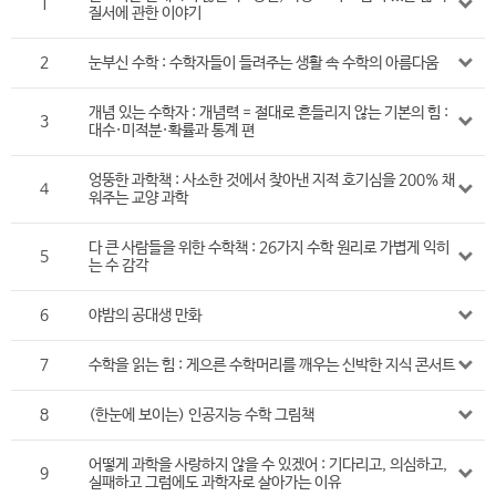
1
질서에 관한 이야기
2
눈부신 수학 : 수학자들이 들려주는 생활 속 수학의 아름다움
개념 있는 수학자 : 개념력 = 절대로 흔들리지 않는 기본의 힘 :
3
대수·미적분·확률과 통계 편
엉뚱한 과학책 : 사소한 것에서 찾아낸 지적 호기심을 200% 채
4
워주는 교양 과학
다 큰 사람들을 위한 수학책 : 26가지 수학 원리로 가볍게 익히
5
는 수 감각
6
야밤의 공대생 만화
7
수학을 읽는 힘 : 게으른 수학머리를 깨우는 신박한 지식 콘서트
8
(한눈에 보이는) 인공지능 수학 그림책
어떻게 과학을 사랑하지 않을 수 있겠어 : 기다리고, 의심하고,
9
실패하고 그럼에도 과학자로 살아가는 이유