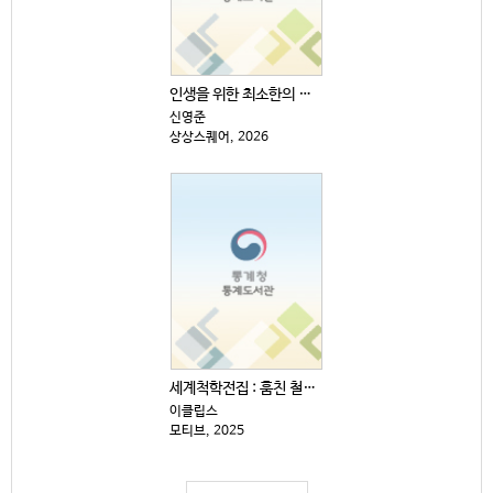
인생을 위한 최소한의 생각
신영준
상상스퀘어, 2026
세계척학전집 : 훔친 철학 편
이클립스
모티브, 2025