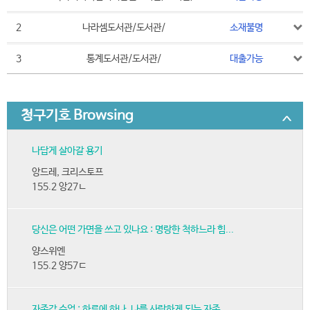
2
나라셈도서관/도서관/
소재불명
3
통계도서관/도서관/
대출가능
청구기호 Browsing
나답게 살아갈 용기
앙드레, 크리스토프
155.2 앙27ㄴ
당신은 어떤 가면을 쓰고 있나요 : 명랑한 척하느라 힘...
양스위엔
155.2 양57ㄷ
자존감 수업 : 하루에 하나, 나를 사랑하게 되는 자존...