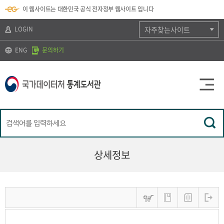
뉴
로
색
정
이 웹사이트는 대한민국 공식 전자정부 웹사이트 입니다
바
가
바
보
로
기
로
바
가
(
가
로
LOGIN
자주찾는사이트
기
s
기
가
k
기
ENG
문의하기
i
p
t
o
c
o
n
t
e
n
t
)
상세정보