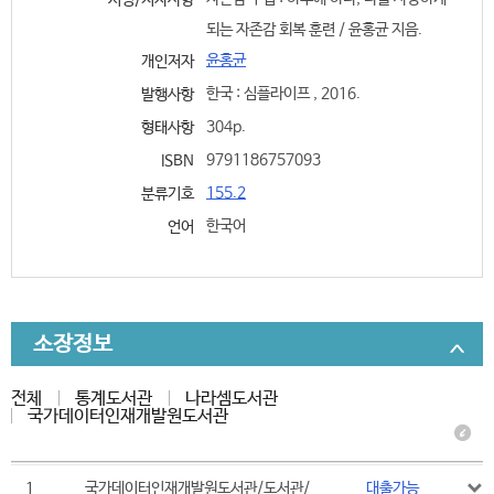
서명/저자사항
되는 자존감 회복 훈련 / 윤홍균 지음.
윤홍균
개인저자
한국 : 심플라이프 , 2016.
발행사항
304p.
형태사항
9791186757093
ISBN
155.2
분류기호
한국어
언어
소장정보
전체
통계도서관
나라셈도서관
국가데이터인재개발원도서관
1
국가데이터인재개발원도서관/도서관/
대출가능