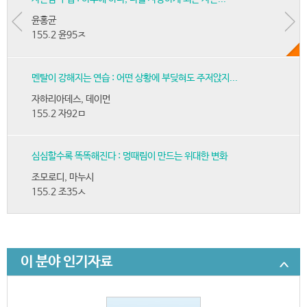
윤홍균
155.2 윤95ㅈ
멘탈이 강해지는 연습 : 어떤 상황에 부딪혀도 주저앉지...
자하리아데스, 데이먼
155.2 자92ㅁ
심심할수록 똑똑해진다 : 멍때림이 만드는 위대한 변화
조모로디, 마누시
155.2 조35ㅅ
이 분야 인기자료