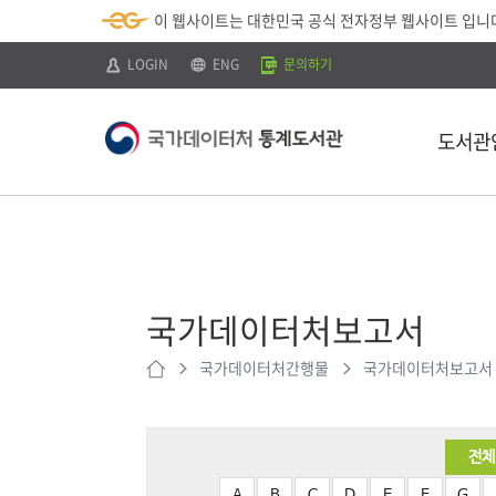
뉴
로
색
정
이 웹사이트는 대한민국 공식 전자정부 웹사이트 입니
바
가
바
보
로
기
로
바
가
(
가
로
LOGIN
ENG
문의하기
기
s
기
가
k
기
i
p
도서관
t
o
c
o
n
t
소개
e
n
이용안내
t
)
국가데이터처보고서
찾아오시는 
국가데이터처간행물
국가데이터처보고서
전체
A
B
C
D
E
F
G