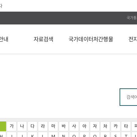
다
국가통
안내
자료검색
국가데이터처간행물
전
전체
통계간행물
전자저널
단행본
국가데이터연구원
Web DB
길
연속간행물
국가데이터인재개발원
전자도서
비도서
국가데이터처보고서
통계자료 분류
통계사료
컬렉션
외부 API 검색
가
나
다
라
마
바
사
아
자
차
카
타
H
I
J
K
L
M
N
O
P
Q
R
S
T