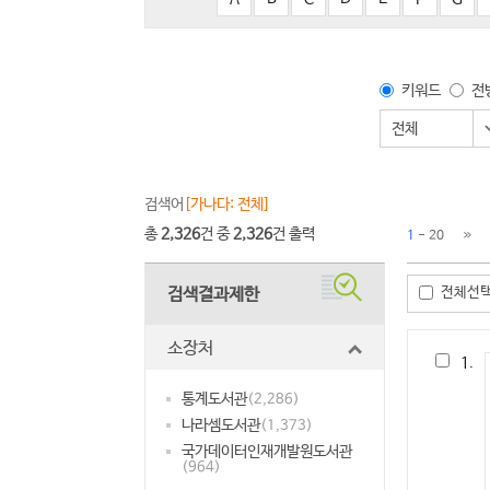
키워드
전
전체
검색어
[가나다: 전체]
총
2,326
건 중
2,326
건 출력
1
- 20
검색결과제한
전체선
소장처
1.
통계도서관
(2,286)
나라셈도서관
(1,373)
국가데이터인재개발원도서관
(964)