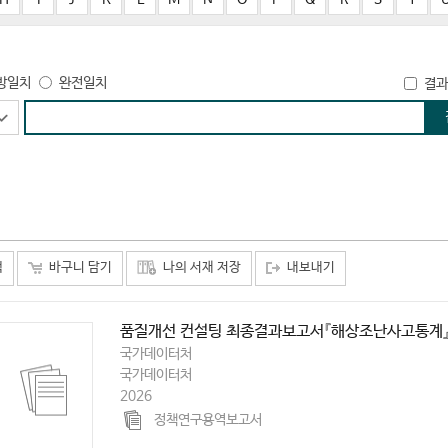
방일치
완전일치
결과
택
바구니 담기
나의 서재 저장
내보내기
품질개선 컨설팅 최종결과보고서『해상조난사고통계
국가데이터처
국가데이터처
2026
정책연구용역보고서