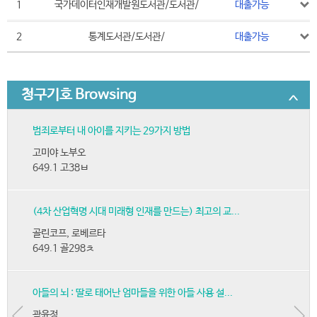
1
국가데이터인재개발원도서관/도서관/
대출가능
2
통계도서관/도서관/
대출가능
청구기호 Browsing
범죄로부터 내 아이를 지키는 29가지 방법
고미야 노부오
649.1 고38ㅂ
(4차 산업혁명 시대 미래형 인재를 만드는) 최고의 교...
골린코프, 로베르타
649.1 골298ㅊ
아들의 뇌 : 딸로 태어난 엄마들을 위한 아들 사용 설...
곽윤정