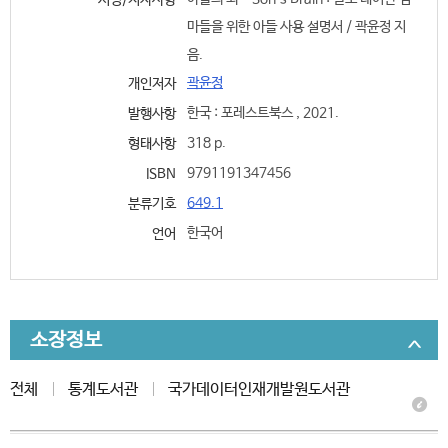
서명/저자사항
마들을 위한 아들 사용 설명서 / 곽윤정 지
음.
곽윤정
개인저자
한국 : 포레스트북스 , 2021.
발행사항
318 p.
형태사항
9791191347456
ISBN
649.1
분류기호
한국어
언어
소장정보
전체
통계도서관
국가데이터인재개발원도서관