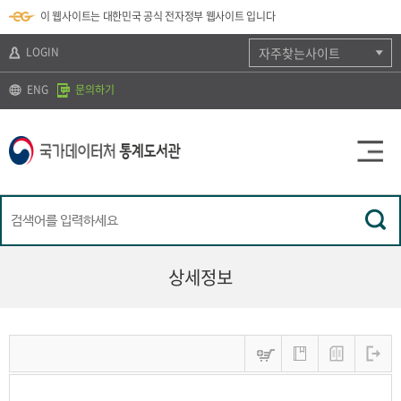
뉴
로
색
정
이 웹사이트는 대한민국 공식 전자정부 웹사이트 입니다
바
가
바
보
로
기
로
바
가
(
가
로
LOGIN
자주찾는사이트
기
s
기
가
k
기
ENG
문의하기
i
p
t
o
c
o
n
t
e
n
t
)
상세정보