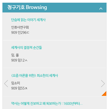
청구기호 Browsing
단숨에 읽는 이야기 세계사
인류사연구회
909 인296ㄷ
세계사의 결정적 순간들
임, 폴
909 임12ㅅ
(요즘 어른을 위한) 최소한의 세계사
임소미
909 임55ㅊ
역사는 어떻게 진보하고 왜 퇴보하는가 : 1600년부터...