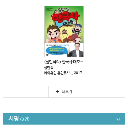
(설민석의) 한국사 대모험 : 설쌤의 라이벌, 황 대감...
설민석
아이휴먼 휴먼큐브 ,, 2017
더보기
서평
(0 건)