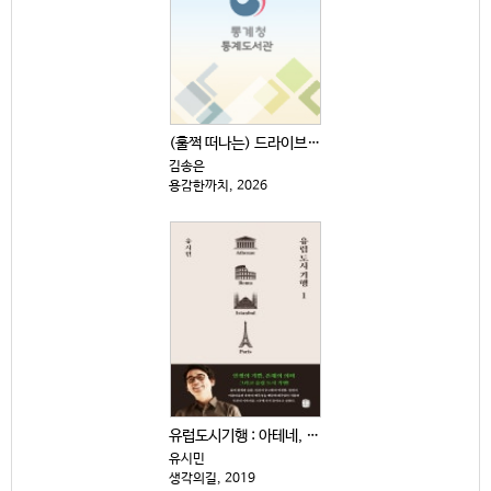
(훌쩍 떠나는) 드라이브 전국 일주
김송은
용감한까치, 2026
유럽도시기행 : 아테네, 로마, 이스탄불, 파리 . 1
유시민
생각의길, 2019