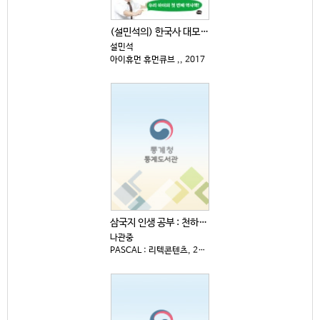
(설민석의) 한국사 대모험 : 특명! 온달을 역사 천재...
설민석
아이휴먼 휴먼큐브 ,, 2017
삼국지 인생 공부 : 천하를 움직인 심리 전략
나관중
PASCAL : 리텍콘텐츠, 2025