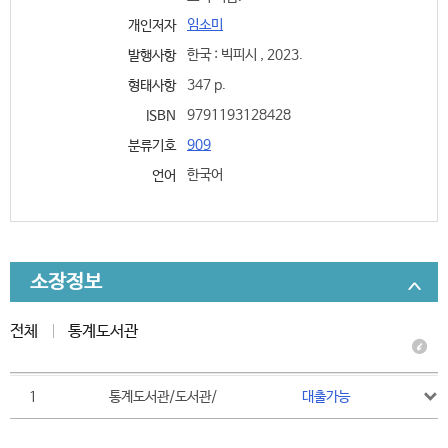
임소미
개인저자
한국 : 빅피시 , 2023.
발행사항
347 p.
형태사항
9791193128428
ISBN
909
분류기호
한국어
언어
소장정보
전체
통계도서관
1
통계도서관/도서관/
대출가능