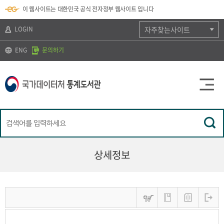
뉴
로
색
정
이 웹사이트는 대한민국 공식 전자정부 웹사이트 입니다
바
가
바
보
로
기
로
바
가
(
가
로
LOGIN
자주찾는사이트
기
s
기
가
k
기
ENG
문의하기
i
p
t
o
c
o
n
t
e
n
t
)
상세정보