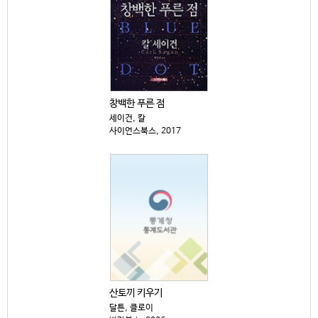
창백한 푸른 점
세이건, 칼
사이언스북스, 2017
산토끼 키우기
달튼, 클로이