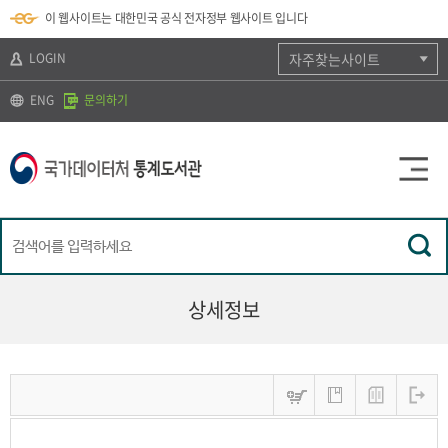
뉴
로
색
정
이 웹사이트는 대한민국 공식 전자정부 웹사이트 입니다
바
가
바
보
로
기
로
바
가
(
가
로
LOGIN
자주찾는사이트
기
s
기
가
k
기
ENG
문의하기
i
p
t
o
c
o
n
t
e
n
t
)
상세정보