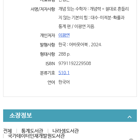
자료유형
개념 있는 수학자 : 개념력 = 절대로 흔들리
서명/저자사항
지 않는 기본의 힘 : 대수·미적분·확률과
통계 편 / 이광연 지음.
이광연
개인저자
한국 : 어바웃어북 , 2024.
발행사항
288 p.
형태사항
9791192229508
ISBN
510.1
분류기호
한국어
언어
소장정보
전체
통계도서관
나라셈도서관
국가데이터인재개발원도서관