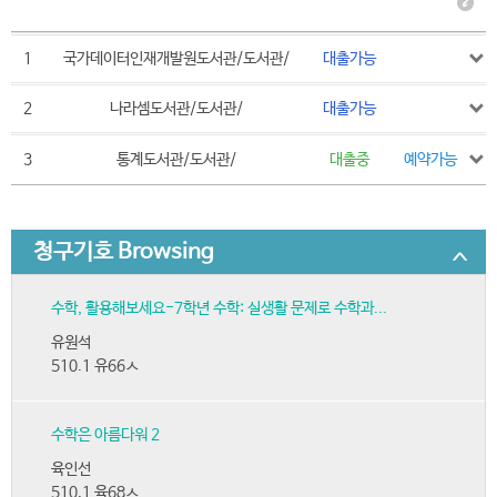
1
국가데이터인재개발원도서관/도서관/
대출가능
2
나라셈도서관/도서관/
대출가능
3
통계도서관/도서관/
대출중
예약가능
청구기호 Browsing
수학, 활용해보세요-7학년 수학: 실생활 문제로 수학과...
유원석
510.1 유66ㅅ
수학은 아름다워 2
육인선
510.1 육68ㅅ