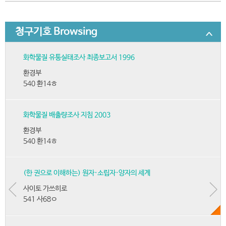
청구기호 Browsing
화학물질 유통실태조사 최종보고서 1996
환경부
540 환14ㅎ
화학물질 배출량조사 지침 2003
환경부
540 환14ㅎ
(한 권으로 이해하는) 원자·소립자·양자의 세계
사이토 가쓰히로
541 사68ㅇ