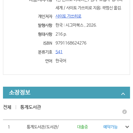
서명/저자사항
세계 / 사이토 가쓰히로 지음; 곽범신 옮김.
사이토 가쓰히로
개인저자
한국 : 시그마북스 , 2026.
발행사항
216 p.
형태사항
9791168624276
ISBN
541
분류기호
한국어
언어
소장정보
전체
통계도서관
1
통계도서관/도서관/
대출중
예약가능