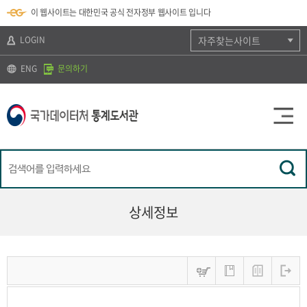
뉴
로
색
정
이 웹사이트는 대한민국 공식 전자정부 웹사이트 입니다
바
가
바
보
로
기
로
바
가
(
가
로
LOGIN
자주찾는사이트
기
s
기
가
k
기
ENG
문의하기
i
p
t
o
c
o
n
t
e
n
t
)
상세정보