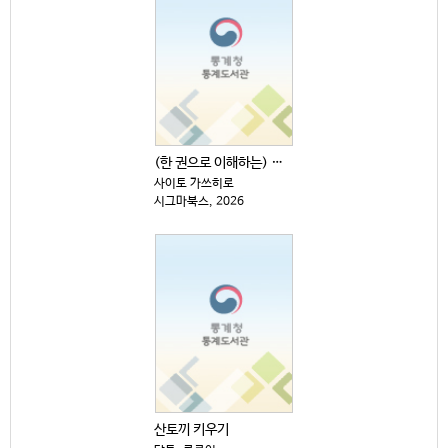
(한 권으로 이해하는) 원자·소립자·양자의 세계
사이토 가쓰히로
시그마북스, 2026
산토끼 키우기