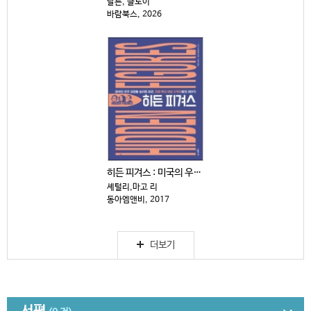
달튼, 클로이
바람북스, 2026
히든 피겨스 : 미국의 우주 경쟁을 승리로 이끈, 천재...
셰털리,마고 리
동아엠앤비, 2017
더보기