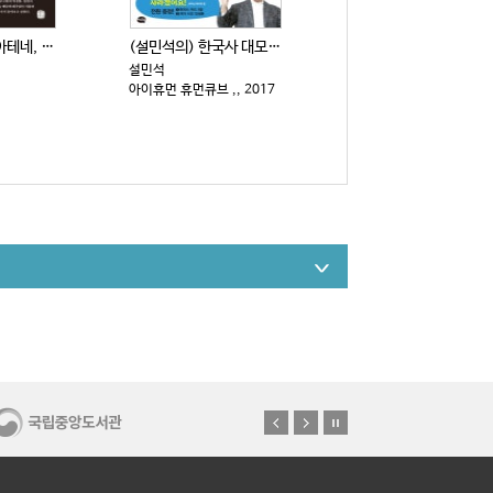
유럽도시기행 : 아테네, 로마, 이스탄불, 파리 . 1
(설민석의) 한국사 대모험 : 설쌤의 라이벌, 황 대감...
설민석
아이휴먼 휴먼큐브 ,, 2017