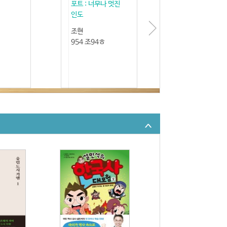
포트 : 너무나 멋진
인도
조현
954 조94ㅎ