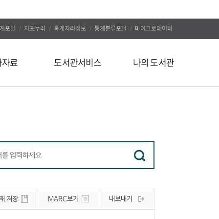
계포털
지표누리
통계지리정보
통계분류포털
마이크로데이터
자자료
도서관서비스
나의 도서관
신착도서
나의 알림
추천도서
나의 정보
인기도서
대출/예약조회
인기검색어
자료구입신청
정보서비스
나의 서재
유관사이트
나의 서평
재 저장
MARC보기
내보내기
공지사항
문의하기