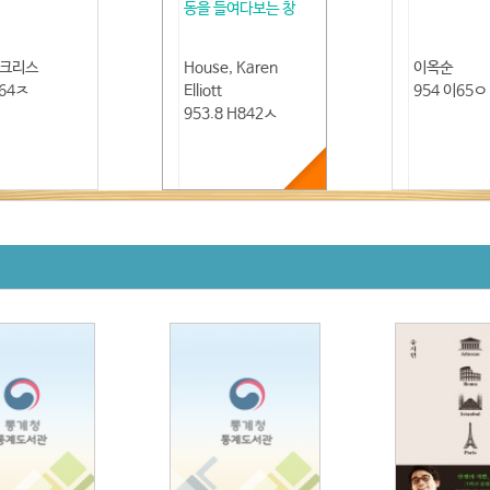
동을 들여다보는 창
,크리스
House, Karen
이옥순
피64ㅈ
Elliott
954 이65ㅇ
953.8 H842ㅅ