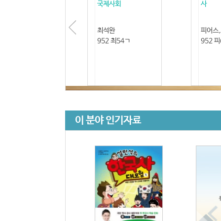
국제사회
사
최석완
피어스
952 최54ㄱ
952 
이 분야 인기자료