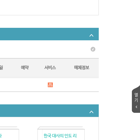
일
예약
서비스
매체정보
열
기
다
한국 대사의 인도 리