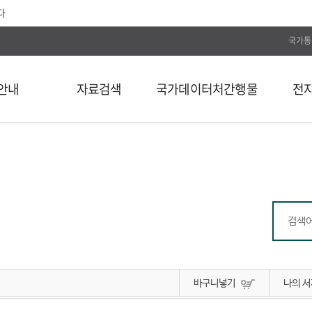
다
국가통
안내
자료검색
국가데이터처간행물
전
전체
통계간행물
전자저널
단행본
국가데이터연구원
Web DB
길
연속간행물
국가데이터인재개발원
전자도서
비도서
국가데이터처보고서
통계자료 분류
통계사료
컬렉션
바구니넣기
나의 서
외부 API 검색