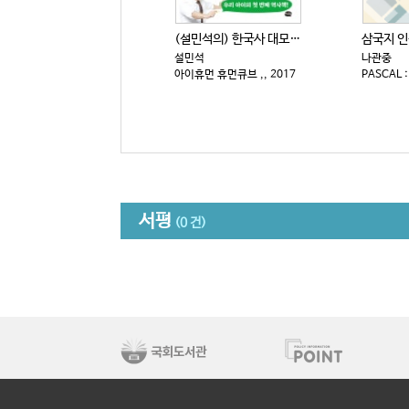
(설민석의) 한국사 대모험 : 특명! 온달을 역사 천재...
설민석
나관중
아이휴먼 휴먼큐브 ,, 2017
서평
(0 건)