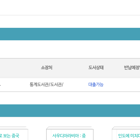
소장처
도서상태
반납예정
ㅅ
통계도서관/도서관/
대출가능
 보는 중국
사우디아라비아 : 중
인도에 미치