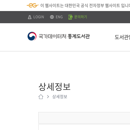
뉴
로
색
정
이 웹사이트는 대한민국 공식 전자정부 웹사이트 입니
바
가
바
보
로
기
로
바
가
(
가
로
LOGIN
ENG
문의하기
기
s
기
가
k
기
i
p
도서관
t
o
c
o
n
t
소개
e
n
이용안내
t
)
상세정보
찾아오시는 
상세정보