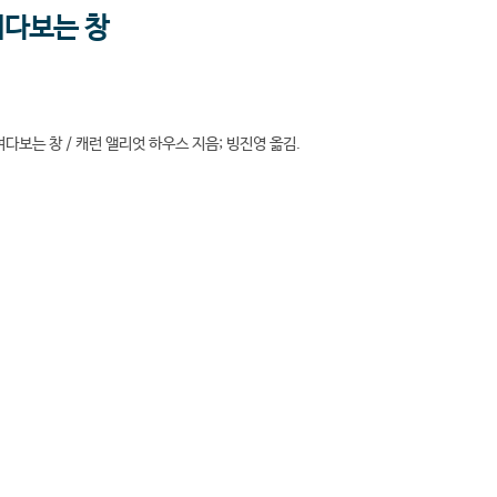
여다보는 창
다보는 창 / 캐런 앨리엇 하우스 지음; 빙진영 옮김.