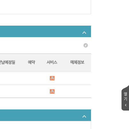
반납예정일
예약
서비스
매체정보
열
기