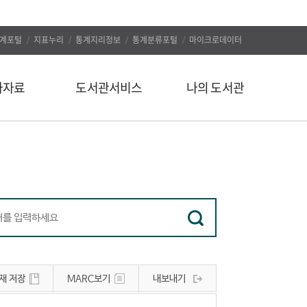
계포털
지표누리
통계지리정보
통계분류포털
마이크로데이터
자자료
도서관서비스
나의 도서관
신착도서
나의 알림
추천도서
나의 정보
인기도서
대출/예약조회
인기검색어
자료구입신청
정보서비스
나의 서재
유관사이트
나의 서평
재 저장
MARC보기
내보내기
공지사항
문의하기