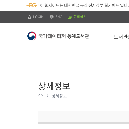
뉴
로
색
정
이 웹사이트는 대한민국 공식 전자정부 웹사이트 입니
바
가
바
보
로
기
로
바
가
(
가
로
LOGIN
ENG
문의하기
기
s
기
가
k
기
i
p
도서관
t
o
c
o
n
t
소개
e
n
이용안내
t
)
상세정보
찾아오시는 
상세정보