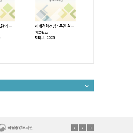
인생을 위한 최소한의 생각
세계척학전집 : 훔친 철학 편
이클립스
6
모티브, 2025