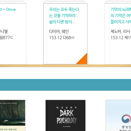
= Drive
우리는 모두 죽는다
기억의 뇌과학
는 것을 기억하라 :
의 기억은 어
삶의 다른 방식...
들어지고 사라.
다니엘
다이어, 웨인
제노바, 리사
 핑877ㄷ
153.12 다68ㅇ
153.12 제