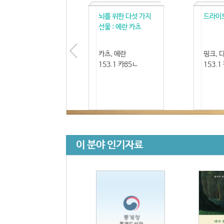
뇌를 위한 다섯 가지
드라이브 
선물 : 에란 카츠
카츠, 에란
핑크, 
153.1 카85ㄴ
153.1
이 분야 인기자료