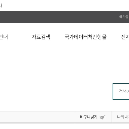
다
국가통
안내
자료검색
국가데이터처간행물
전
전체
통계간행물
전자저널
단행본
국가데이터연구원
Web DB
길
연속간행물
국가데이터인재개발원
전자도서
비도서
국가데이터처보고서
통계자료 분류
통계사료
컬렉션
바구니넣기
나의 서
외부 API 검색