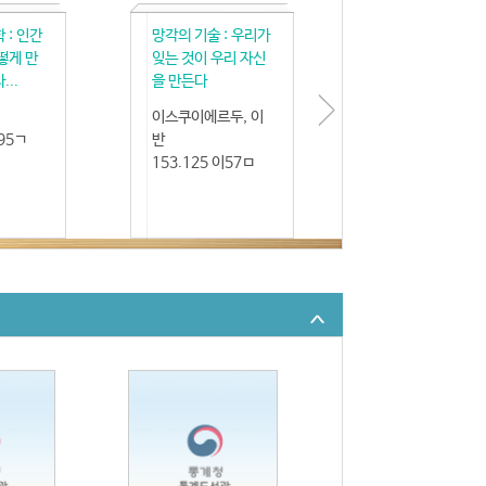
 : 인간
망각의 기술 : 우리가
떻게 만
잊는 것이 우리 자신
..
을 만든다
이스쿠이에르두, 이
195ㄱ
반
153.125 이57ㅁ