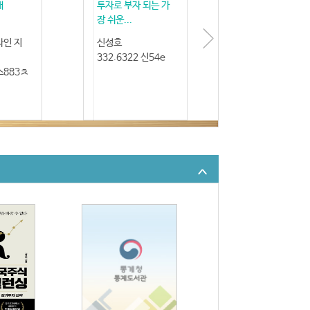
패
투자로 부자 되는 가
장 쉬운...
타인 지
신성호
332.6322 신54e
 스883ㅊ