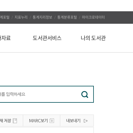
계포털
지표누리
통계지리정보
통계분류포털
마이크로데이터
자자료
도서관서비스
나의 도서관
신착도서
나의 알림
추천도서
나의 정보
인기도서
대출/예약조회
인기검색어
자료구입신청
정보서비스
나의 서재
유관사이트
나의 서평
재 저장
MARC보기
내보내기
공지사항
문의하기