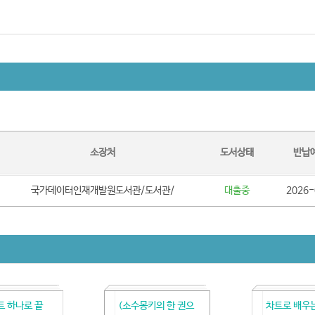
소장처
도서상태
반납
국가데이터인재개발원도서관/도서관/
대출중
2026-
 하나로 끝
(소수몽키의 한 권으
차트로 배우