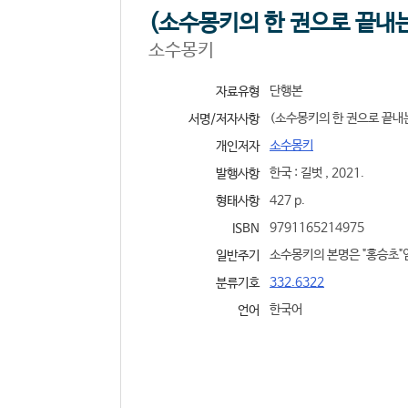
(소수몽키의 한 권으로 끝내
소수몽키
단행본
자료유형
(소수몽키의 한 권으로 끝내는
서명/저자사항
소수몽키
개인저자
한국 : 길벗 , 2021.
발행사항
427 p.
형태사항
9791165214975
ISBN
소수몽키의 본명은 "홍승초"
일반주기
332.6322
분류기호
한국어
언어