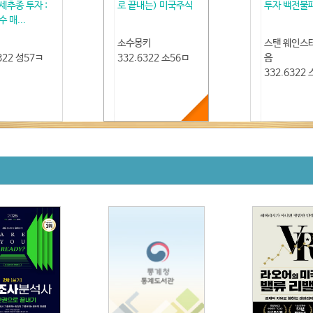
세추종 투자 :
로 끝내는) 미국주식
투자 백전불
 매...
소수몽키
스탠 웨인스
322 성57ㅋ
332.6322 소56ㅁ
음
332.6322