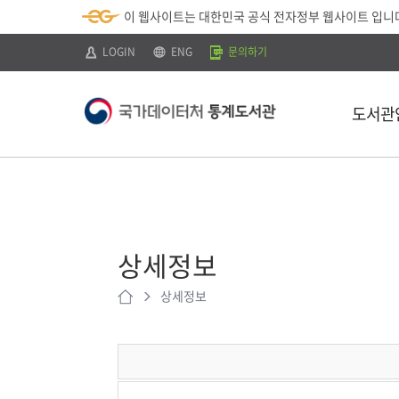
뉴
로
색
정
이 웹사이트는 대한민국 공식 전자정부 웹사이트 입니
바
가
바
보
로
기
로
바
가
(
가
로
LOGIN
ENG
문의하기
기
s
기
가
k
기
i
p
도서관
t
o
c
o
n
t
소개
e
n
이용안내
t
)
상세정보
찾아오시는 
상세정보