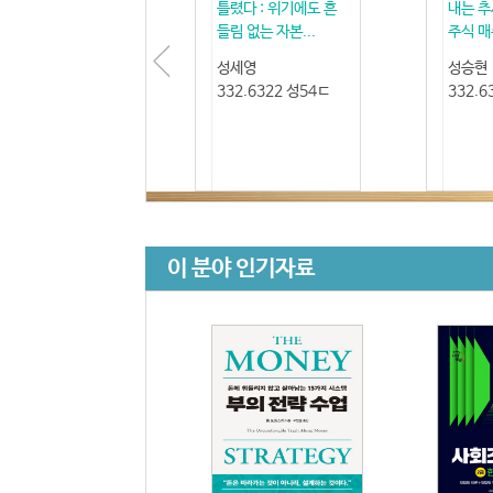
틀렸다 : 위기에도 흔
내는 추
들림 없는 자본...
주식 매수
성세영
성승현
332.6322 성54ㄷ
332.6
이 분야 인기자료