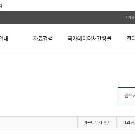
다
국가통
안내
자료검색
국가데이터처간행물
전
전체
통계간행물
전자저널
단행본
국가데이터연구원
Web DB
길
연속간행물
국가데이터인재개발원
전자도서
비도서
국가데이터처보고서
통계자료 분류
통계사료
컬렉션
바구니넣기
나의 서
외부 API 검색