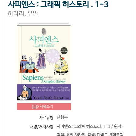
사피엔스 : 그래픽 히스토리 . 1-3
하라리, 유발
서평쓰기
단행본
자료유형
사피엔스 : 그래픽 히스토리. 1-3 / 원작·
서명/저자사항
각색: 유발 하라리; 각색: 다비드 반데르묄