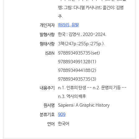
렝; 그림: 다니엘 카사나브; 옮긴이: 김명
주.
하라리, 유발
개인저자
한국 : 김영사 , 2020-2024.
발행사항
3책(247p.;255p.;275p.).
형태사항
9788934935735(set)
ISBN
9788934991328(1)
9788934944188(2)
9788934935735(3)
n.1. 인류의 탄생 -- n.2. 문명의 기둥 --
내용주기
n.3. 역사의 배후
Sapiens: A Graphic History
원서명
909
분류기호
한국어
언어