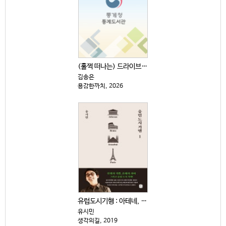
(훌쩍 떠나는) 드라이브 전국 일주
김송은
용감한까치, 2026
유럽도시기행 : 아테네, 로마, 이스탄불, 파리 . 1
유시민
생각의길, 2019