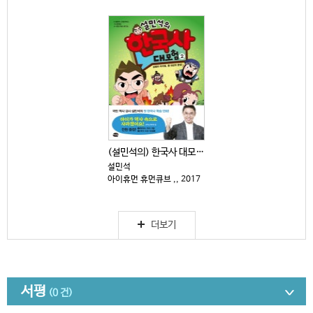
(설민석의) 한국사 대모험 : 설쌤의 라이벌, 황 대감...
설민석
아이휴먼 휴먼큐브 ,, 2017
더보기
서평
(0 건)