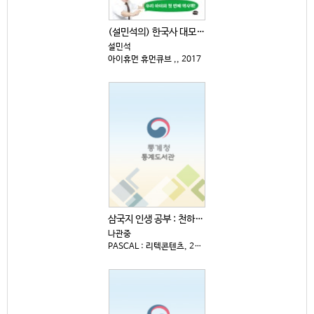
(설민석의) 한국사 대모험 : 특명! 온달을 역사 천재...
설민석
아이휴먼 휴먼큐브 ,, 2017
삼국지 인생 공부 : 천하를 움직인 심리 전략
나관중
PASCAL : 리텍콘텐츠, 2025