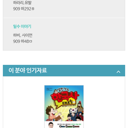
하라리,유발
909 하292ㅎ
밀수 이야기
하비, 사이먼
909 하48ㅁ
이 분야 인기자료