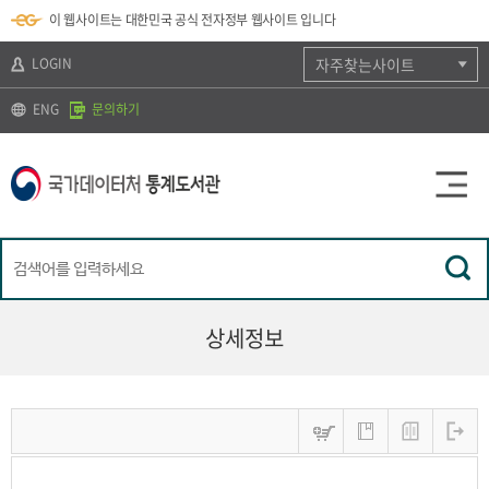
뉴
로
색
정
이 웹사이트는 대한민국 공식 전자정부 웹사이트 입니다
바
가
바
보
로
기
로
바
가
(
가
로
LOGIN
자주찾는사이트
기
s
기
가
k
기
ENG
문의하기
i
p
t
o
c
o
n
t
e
n
t
)
상세정보