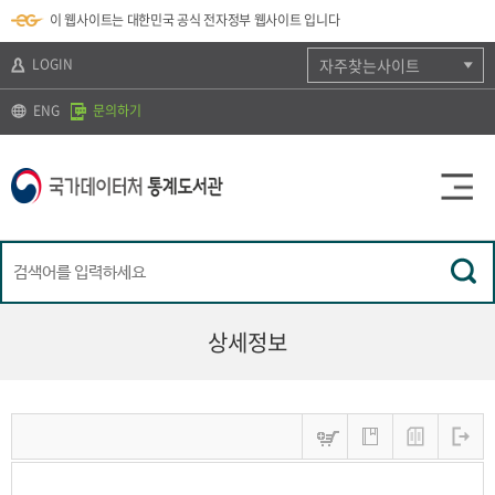
뉴
로
색
정
이 웹사이트는 대한민국 공식 전자정부 웹사이트 입니다
바
가
바
보
로
기
로
바
가
(
가
로
LOGIN
자주찾는사이트
기
s
기
가
k
기
ENG
문의하기
i
p
t
o
c
o
n
t
e
n
t
)
상세정보