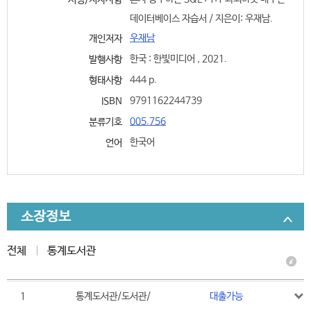
서명/저자사항
데이터베이스 자습서 / 지은이: 우재남.
우재남
개인저자
한국 : 한빛미디어 , 2021.
발행사항
444 p.
형태사항
9791162244739
ISBN
005.756
분류기호
한국어
언어
소장정보
전체
통계도서관
1
통계도서관/도서관/
대출가능