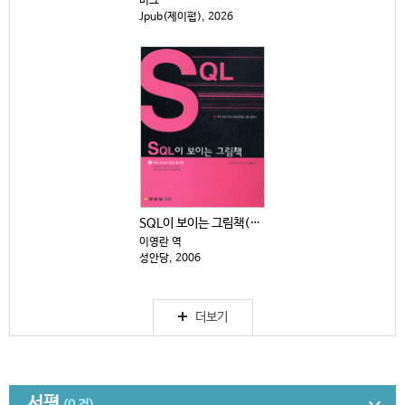
미크
Jpub(제이펍), 2026
SQL이 보이는 그림책(CD 1장 별도)
이영란 역
성안당, 2006
더보기
서평