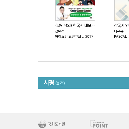
(설민석의) 한국사 대모험 : 특명! 온달을 역사 천재...
설민석
나관중
아이휴먼 휴먼큐브 ,, 2017
서평
(0 건)