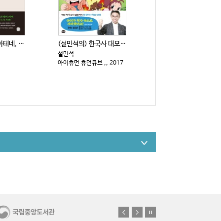
유럽도시기행 : 아테네, 로마, 이스탄불, 파리 . 1
(설민석의) 한국사 대모험 : 설쌤의 라이벌, 황 대감...
설민석
아이휴먼 휴먼큐브 ,, 2017