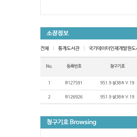
소장정보
전체
통계도서관
국가데이터인재개발원도
No.
등록번호
청구기호
1
B127591
951.9 설38ㅎ V.19
2
B126926
951.9 설38ㅎ V.19
청구기호 Browsing