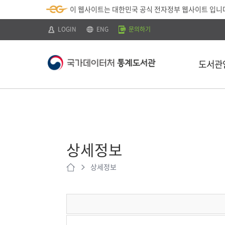
뉴
로
색
정
이 웹사이트는 대한민국 공식 전자정부 웹사이트 입니
바
가
바
보
로
기
로
바
가
(
가
로
LOGIN
ENG
문의하기
기
s
기
가
k
기
i
p
도서관
t
o
c
o
n
t
소개
e
n
이용안내
t
)
상세정보
찾아오시는 
상세정보