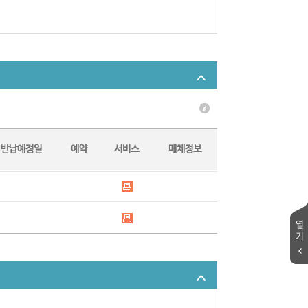
반납예정일
예약
서비스
매체정보
열
기