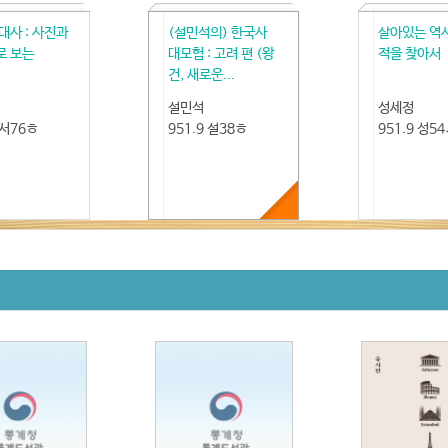
대사 : 사진과
(설민석의) 한국사
살아있는 역
로 보는
대모험 : 고려 편 (왕
적을 찾아서
건, 새로운...
설민석
성세정
 서76ㅎ
951.9 설38ㅎ
951.9 성5