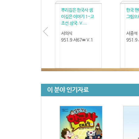
뿌리깊은 한국사 샘
한국 현
이깊은 이야기 1-고
그림으
조선.삼국. V....
서의식
서중석
951.9 서67ㅃ V.1
951.9
이 분야 인기자료