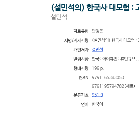
(설민석의) 한국사 대모험 : 고
설민석
단행본
자료유형
(설민석의) 한국사 대모험 : 고
서명/저자사항
설민석
개인저자
한국 : 아이휴먼 : 휴먼큐브 , 
발행사항
199 p.
형태사항
9791165383053
ISBN
9791195794782(세트)
951.9
분류기호
한국어
언어