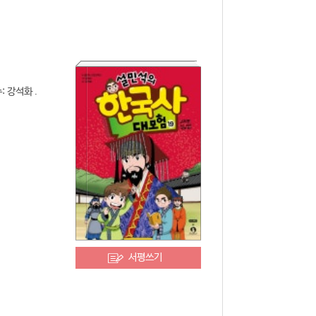
: 강석화 .
서평쓰기