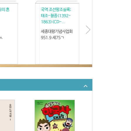
사의 흔
국역 조선왕조실록;
태조-철종(1392-
1863)(CD-...
세종대왕기념사업회
4ㅅ
951.9 세75ㄱ