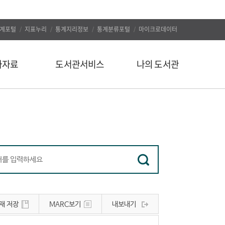
계포털
지표누리
통계지리정보
통계분류포털
마이크로데이터
자자료
도서관서비스
나의 도서관
신착도서
나의 알림
추천도서
나의 정보
인기도서
대출/예약조회
인기검색어
자료구입신청
정보서비스
나의 서재
유관사이트
나의 서평
재 저장
MARC보기
내보내기
공지사항
문의하기