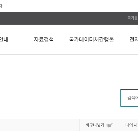
다
국가통
안내
자료검색
국가데이터처간행물
전
전체
통계간행물
전자저널
단행본
국가데이터연구원
Web DB
길
연속간행물
국가데이터인재개발원
전자도서
비도서
국가데이터처보고서
통계자료 분류
통계사료
컬렉션
바구니넣기
나의 서
외부 API 검색