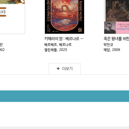
키메라의 땅 : 베르나르 베르베르 . 1-2
죽은 왕녀를 위
르만
베르베르, 베르나르
박민규
002
열린책들, 2025
예담, 2009
더보기