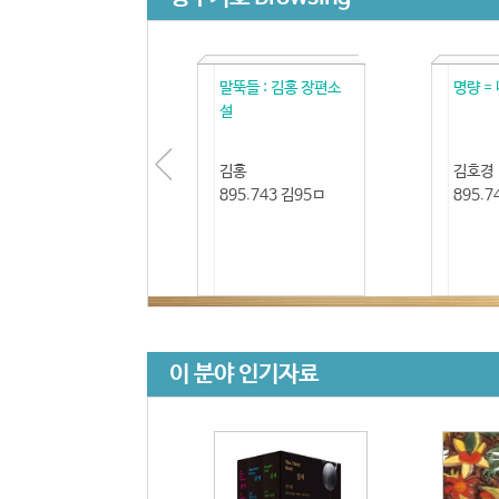
말뚝들 : 김홍 장편소
명량 =
설
김홍
김호경
895.743 김95ㅁ
895.7
이 분야 인기자료