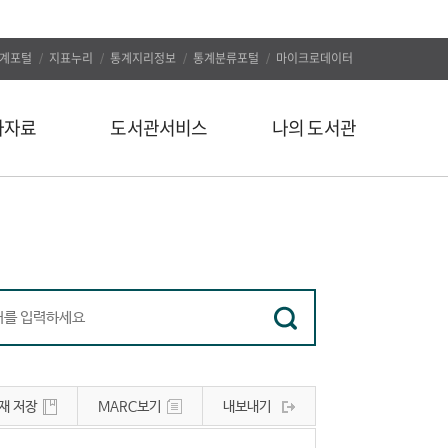
계포털
지표누리
통계지리정보
통계분류포털
마이크로데이터
자자료
도서관서비스
나의 도서관
신착도서
나의 알림
추천도서
나의 정보
인기도서
대출/예약조회
인기검색어
자료구입신청
정보서비스
나의 서재
유관사이트
나의 서평
재 저장
MARC보기
내보내기
공지사항
문의하기