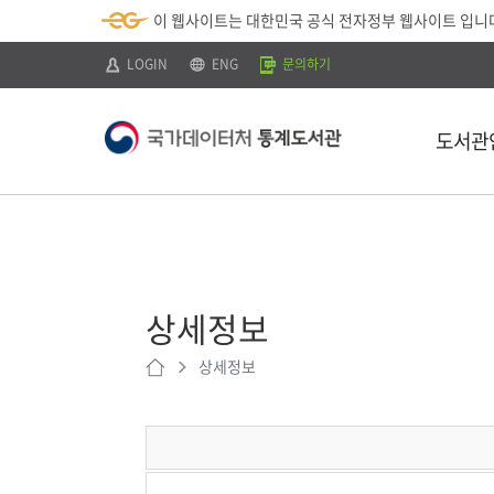
뉴
로
색
정
이 웹사이트는 대한민국 공식 전자정부 웹사이트 입니
바
가
바
보
로
기
로
바
가
(
가
로
LOGIN
ENG
문의하기
기
s
기
가
k
기
i
p
도서관
t
o
c
o
n
t
소개
e
n
이용안내
t
)
상세정보
찾아오시는 
상세정보