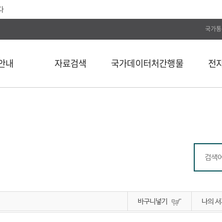
다
국가통
안내
자료검색
국가데이터처간행물
전
전체
통계간행물
전자저널
단행본
국가데이터연구원
Web DB
길
연속간행물
국가데이터인재개발원
전자도서
비도서
국가데이터처보고서
통계자료 분류
통계사료
컬렉션
바구니넣기
나의 서
외부 API 검색