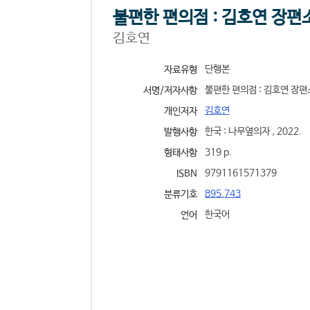
불편한 편의점 : 김호연 장편소
김호연
단행본
자료유형
불편한 편의점 : 김호연 장편소
서명/저자사항
김호연
개인저자
한국 : 나무옆의자 , 2022.
발행사항
319 p.
형태사항
9791161571379
ISBN
895.743
분류기호
한국어
언어