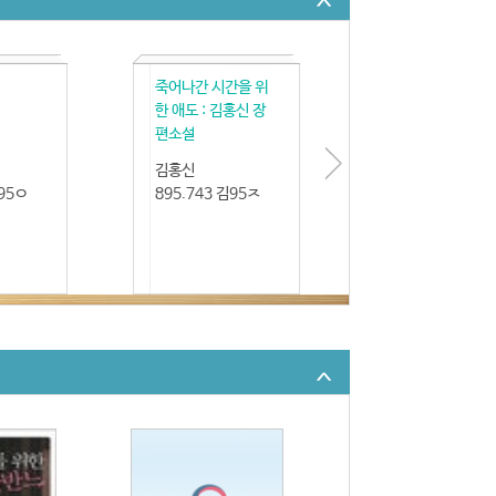
죽어나간 시간을 위
한 애도 : 김홍신 장
편소설
김홍신
김95ㅇ
895.743 김95ㅈ