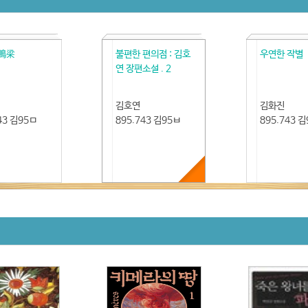
 鳴梁
불편한 편의점 : 김호
우연한 작별
연 장편소설 . 2
김호연
김화진
43 김95ㅁ
895.743 김95ㅂ
895.743 