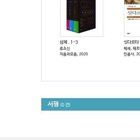
삼체 . 1-3
싯다르타
류츠신
헤세, 헤
자음과모음, 2020
민음사, 2
서평
(0 건)