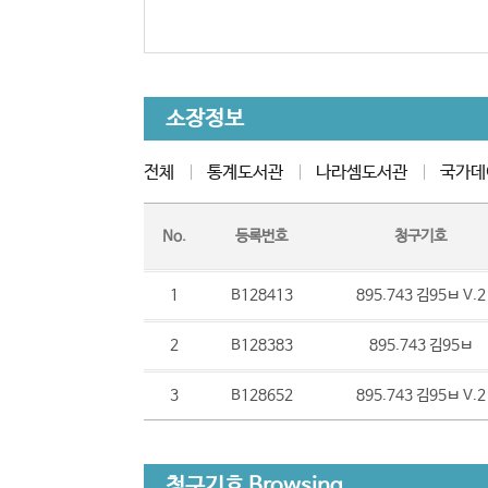
소장정보
전체
통계도서관
나라셈도서관
국가데
No.
등록번호
청구기호
1
B128413
895.743 김95ㅂ V.2
2
B128383
895.743 김95ㅂ
3
B128652
895.743 김95ㅂ V.2
청구기호 Browsing