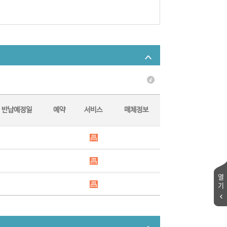
반납예정일
예약
서비스
매체정보
열
기