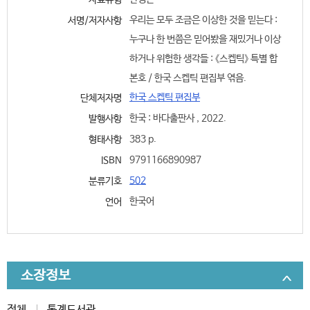
자료유형
우리는 모두 조금은 이상한 것을 믿는다 :
서명/저자사항
누구나 한 번쯤은 믿어봤을 재밌거나 이상
하거나 위험한 생각들 : 《스켑틱》 특별 합
본호 / 한국 스켑틱 편집부 엮음.
한국 스켑틱 편집부
단체저자명
한국 : 바다출판사 , 2022.
발행사항
383 p.
형태사항
9791166890987
ISBN
502
분류기호
한국어
언어
소장정보
전체
통계도서관