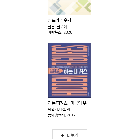
산토끼 키우기
달튼, 클로이
바람북스, 2026
히든 피겨스 : 미국의 우주 경쟁을 승리로 이끈, 천재...
셰털리,마고 리
동아엠앤비, 2017
더보기