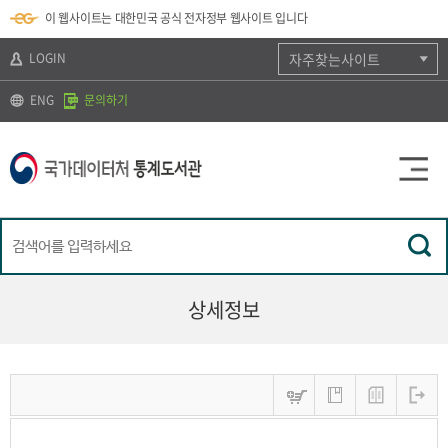
뉴
로
색
정
이 웹사이트는 대한민국 공식 전자정부 웹사이트 입니다
바
가
바
보
로
기
로
바
가
(
가
로
LOGIN
자주찾는사이트
기
s
기
가
k
기
ENG
문의하기
i
p
t
o
c
o
n
t
e
n
t
)
상세정보