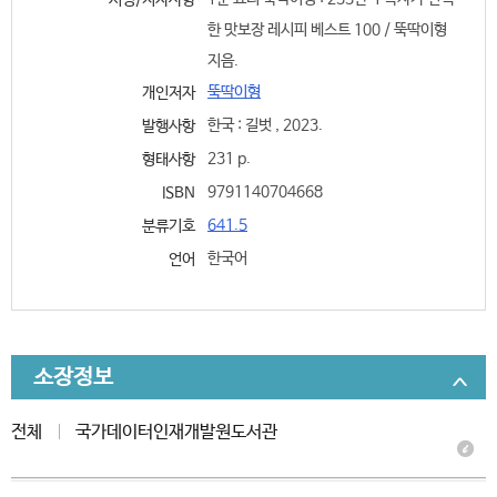
서명/저자사항
한 맛보장 레시피 베스트 100 / 뚝딱이형
지음.
뚝딱이형
개인저자
한국 : 길벗 , 2023.
발행사항
231 p.
형태사항
9791140704668
ISBN
641.5
분류기호
한국어
언어
소장정보
전체
국가데이터인재개발원도서관