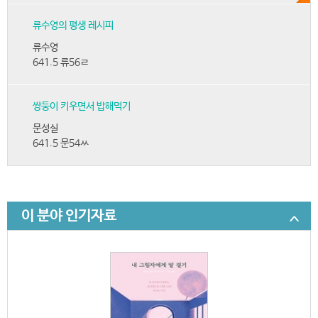
류수영의 평생 레시피
류수영
641.5 류56ㄹ
쌍둥이 키우면서 밥해먹기
문성실
641.5 문54ㅆ
이 분야 인기자료