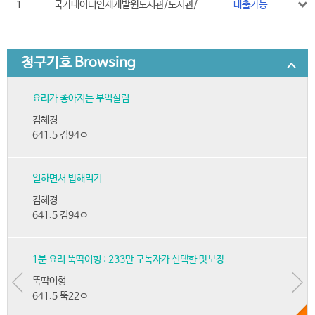
1
국가데이터인재개발원도서관/도서관/
대출가능
청구기호 Browsing
요리가 좋아지는 부엌살림
김혜경
641.5 김94ㅇ
일하면서 밥해먹기
김혜경
641.5 김94ㅇ
1분 요리 뚝딱이형 : 233만 구독자가 선택한 맛보장...
뚝딱이형
641.5 뚝22ㅇ