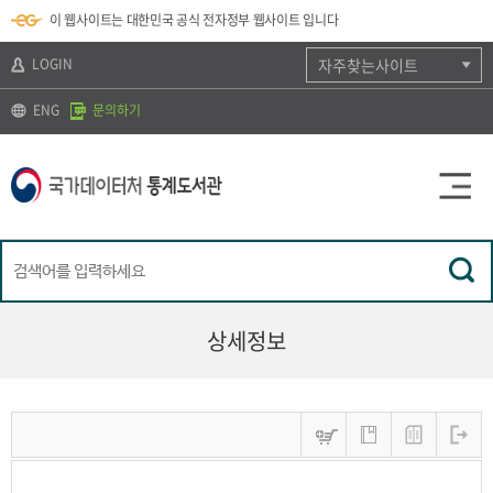
뉴
로
색
정
이 웹사이트는 대한민국 공식 전자정부 웹사이트 입니다
바
가
바
보
로
기
로
바
가
(
가
로
LOGIN
자주찾는사이트
기
s
기
가
k
기
ENG
문의하기
i
p
t
o
c
o
n
t
e
n
t
)
상세정보