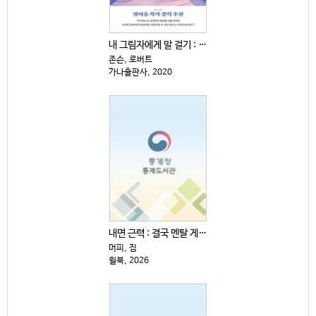
내 그림자에게 말 걸기 : 융 심리학이 말하는 내 안의...
존슨, 로버트
가나출판사, 2020
내면 근력 : 결국 멘탈 게임이다
머피, 짐
윌북, 2026