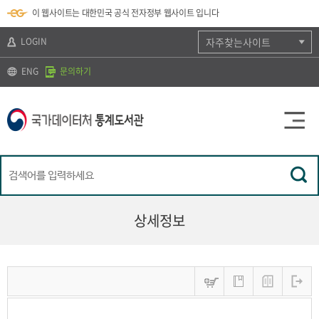
뉴
로
색
정
이 웹사이트는 대한민국 공식 전자정부 웹사이트 입니다
바
가
바
보
로
기
로
바
가
(
가
로
LOGIN
자주찾는사이트
기
s
기
가
k
기
ENG
문의하기
i
p
t
o
c
o
n
t
e
n
t
)
상세정보