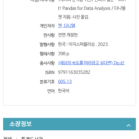
서명/저자사항
t! Pandas for Data Analysis / 다니엘
첸 지음; 시진 옮김.
첸, 다니엘
개인저자
전면 개정판.
판사항
한국 : 이지스퍼블리싱 , 2023.
발행사항
398 p.
형태사항
(세상의 속도를 따라잡고 싶다면) Do it!
총서사항
9791163035282
ISBN
005.13
분류기호
한국어
언어
소장정보