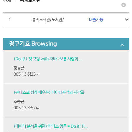
전체
통계도서관
1
통계도서관/도서관/
대출가능
청구기호 Browsing
(Do it!) 첫 코딩 with 자바 : 보통 사람이...
정동균
005.13 정25ㅊ
(판다스로 쉽게 배우는) 데이터분석과 시각화
조승근
005.13 조57ㄷ
(데이터 분석을 위한) 판다스 입문 = Do it! P...