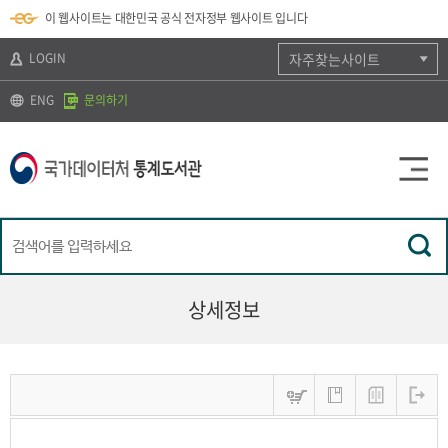
뉴
로
색
정
이 웹사이트는 대한민국 공식 전자정부 웹사이트 입니다
바
가
바
보
로
기
로
바
가
(
가
로
LOGIN
자주찾는사이트
기
s
기
가
k
기
ENG
문의하기
i
p
t
o
c
o
n
t
e
n
t
)
상세정보