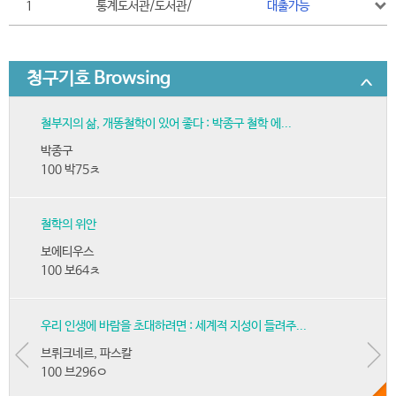
1
통계도서관/도서관/
대출가능
청구기호 Browsing
철부지의 삶, 개똥철학이 있어 좋다 : 박종구 철학 에...
박종구
100 박75ㅊ
철학의 위안
보에티우스
100 보64ㅊ
우리 인생에 바람을 초대하려면 : 세계적 지성이 들려주...
브뤼크네르, 파스칼
100 브296ㅇ