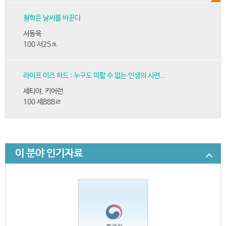
철학은 날씨를 바꾼다
서동욱
100 서25ㅊ
라이프 이즈 하드 : 누구도 피할 수 없는 인생의 시련...
세티야, 키어런
100 세888ㄹ
이 분야 인기자료