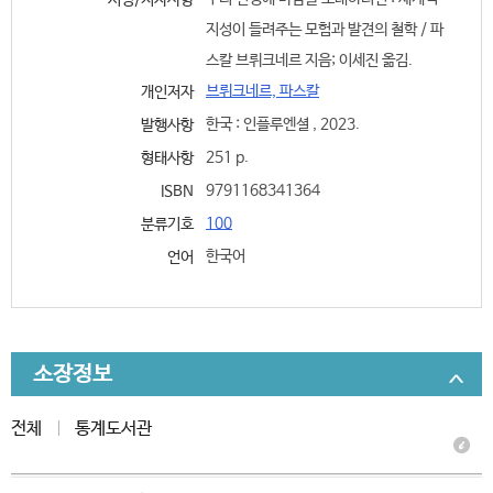
서명/저자사항
지성이 들려주는 모험과 발견의 철학 / 파
스칼 브뤼크네르 지음; 이세진 옮김.
브뤼크네르, 파스칼
개인저자
한국 : 인플루엔셜 , 2023.
발행사항
251 p.
형태사항
9791168341364
ISBN
100
분류기호
한국어
언어
소장정보
전체
통계도서관