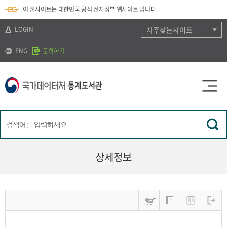
뉴
로
색
정
이 웹사이트는 대한민국 공식 전자정부 웹사이트 입니다
바
가
바
보
로
기
로
바
가
(
가
로
LOGIN
자주찾는사이트
기
s
기
가
k
기
ENG
문의하기
i
p
t
o
c
o
n
t
e
n
t
)
상세정보