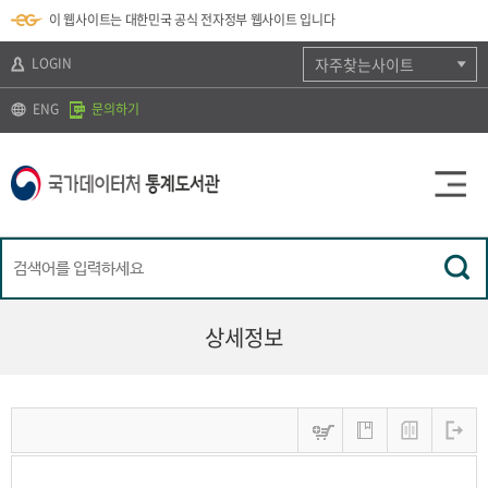
뉴
로
색
정
이 웹사이트는 대한민국 공식 전자정부 웹사이트 입니다
바
가
바
보
로
기
로
바
가
(
가
로
LOGIN
자주찾는사이트
기
s
기
가
k
기
ENG
문의하기
i
p
t
o
c
o
n
t
e
n
t
)
상세정보