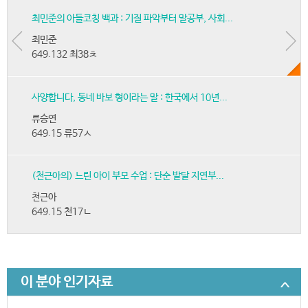
최민준의 아들코칭 백과 : 기질 파악부터 말공부, 사회...
최민준
649.132 최38ㅊ
사양합니다, 동네 바보 형이라는 말 : 한국에서 10년...
류승연
649.15 류57ㅅ
(천근아의) 느린 아이 부모 수업 : 단순 발달 지연부...
천근아
649.15 천17ㄴ
이 분야 인기자료