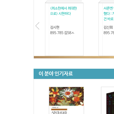
(최소한에서 최대한
서른엔
으로) 시현하다
했다 :
건 바로 
김시현
김신회
895.785 김58ㅅ
895.7
이 분야 인기자료