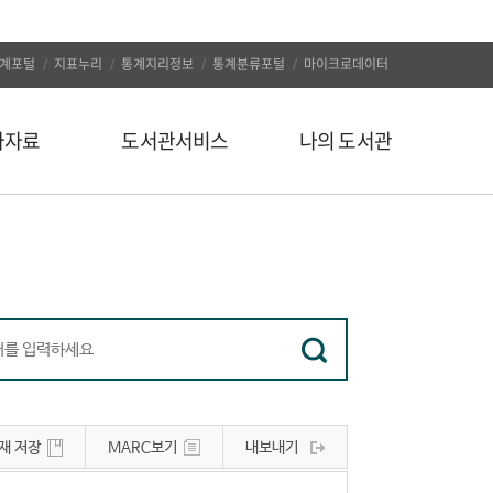
계포털
지표누리
통계지리정보
통계분류포털
마이크로데이터
자자료
도서관서비스
나의 도서관
신착도서
나의 알림
추천도서
나의 정보
인기도서
대출/예약조회
인기검색어
자료구입신청
정보서비스
나의 서재
유관사이트
나의 서평
재 저장
MARC보기
내보내기
공지사항
문의하기