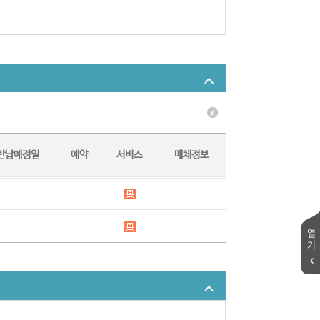
반납예정일
예약
서비스
매체정보
열
기