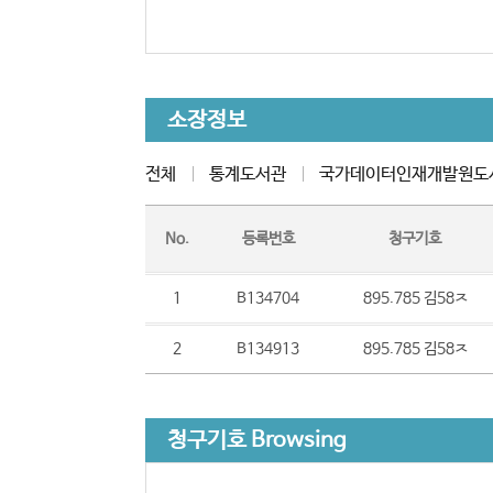
소장정보
전체
통계도서관
국가데이터인재개발원도
No.
등록번호
청구기호
1
B134704
895.785 김58ㅈ
2
B134913
895.785 김58ㅈ
청구기호 Browsing