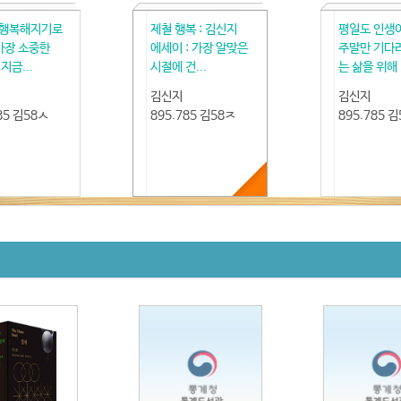
 행복해지기로
제철 행복 : 김신지
평일도 인생이
 가장 소중한
에세이 : 가장 알맞은
주말만 기다
지금...
시절에 건...
는 삶을 위해 .
김신지
김신지
85 김58ㅅ
895.785 김58ㅈ
895.785 