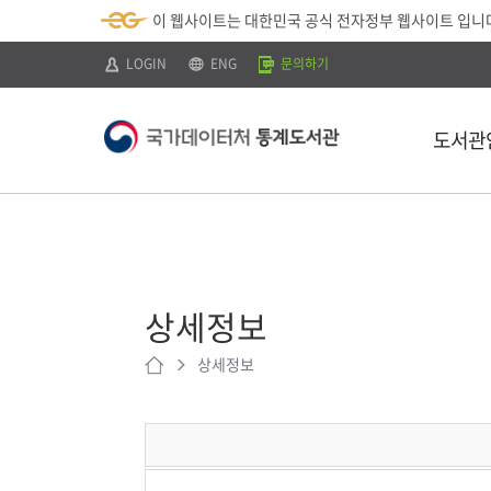
뉴
로
색
정
이 웹사이트는 대한민국 공식 전자정부 웹사이트 입니
바
가
바
보
로
기
로
바
가
(
가
로
LOGIN
ENG
문의하기
기
s
기
가
k
기
i
p
도서관
t
o
c
o
n
t
소개
e
n
이용안내
t
)
상세정보
찾아오시는 
상세정보