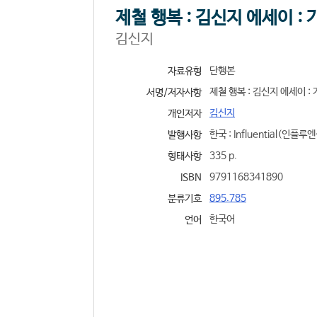
제철 행복 : 김신지 에세이 
김신지
단행본
자료유형
제철 행복 : 김신지 에세이 :
서명/저자사항
김신지
개인저자
한국 : Influential(인플루엔셜
발행사항
335 p.
형태사항
9791168341890
ISBN
895.785
분류기호
한국어
언어