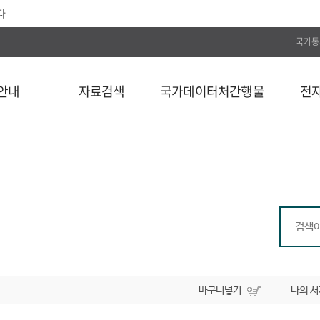
다
국가통
안내
자료검색
국가데이터처간행물
전
전체
통계간행물
전자저널
단행본
국가데이터연구원
Web DB
길
연속간행물
국가데이터인재개발원
전자도서
비도서
국가데이터처보고서
통계자료 분류
통계사료
컬렉션
바구니넣기
나의 서
외부 API 검색