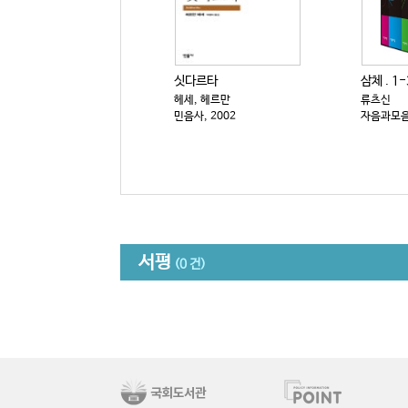
싯다르타
삼체 . 1-
헤세, 헤르만
류츠신
민음사, 2002
자음과모음,
서평
(0 건)