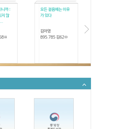
니까 :
모든 걸음에는 이유
리지 않
가 있다
..
김아영
김58ㅍ
895.785 김62ㅁ