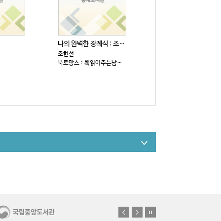
나의 완벽한 장례식 : 조현선 장편소설
조현선
북로망스 : 책읽어주는남자, 2026