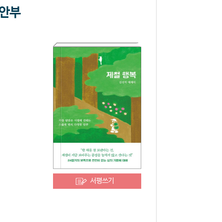
 안부
서평쓰기