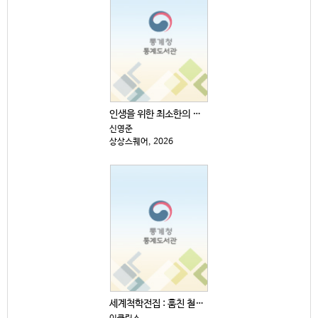
인생을 위한 최소한의 생각
신영준
상상스퀘어, 2026
세계척학전집 : 훔친 철학 편