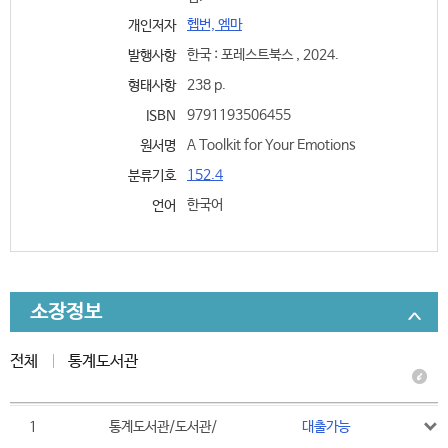
헵번, 엠마
개인저자
한국 : 포레스트북스 , 2024.
발행사항
238 p.
형태사항
9791193506455
ISBN
A Toolkit for Your Emotions
원서명
152.4
분류기호
한국어
언어
소장정보
전체
통계도서관
1
통계도서관/도서관/
대출가능