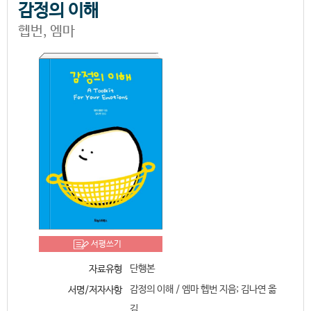
감정의 이해
헵번, 엠마
서평쓰기
단행본
자료유형
감정의 이해 / 엠마 헵번 지음; 김나연 옮
서명/저자사항
김.