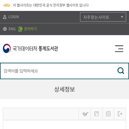
뉴
로
색
정
이 웹사이트는 대한민국 공식 전자정부 웹사이트 입니다
바
가
바
보
로
기
로
바
가
(
가
로
LOGIN
자주찾는사이트
기
s
기
가
k
기
ENG
문의하기
i
p
t
o
c
o
n
t
e
n
t
)
상세정보