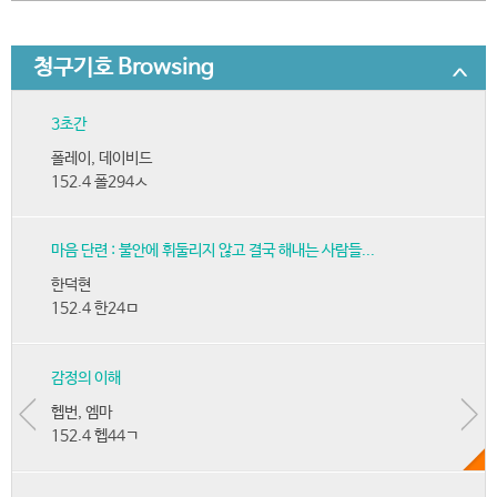
청구기호 Browsing
3초간
폴레이, 데이비드
152.4 폴294ㅅ
마음 단련 : 불안에 휘둘리지 않고 결국 해내는 사람들...
한덕현
152.4 한24ㅁ
감정의 이해
헵번, 엠마
152.4 헵44ㄱ