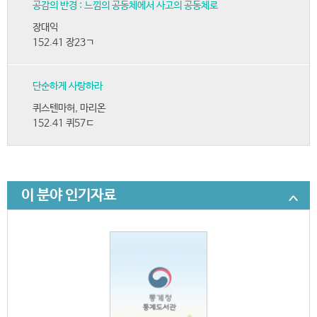
공감의 반경 : 느낌의 공동체에서 사고의 공동체로
장대익
152.41 장23ㄱ
단순하게 사랑하라
퀴스텐마허, 마리온
152.41 퀴57ㄷ
이 분야 인기자료