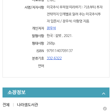
자료유형
미국주식 무작정 따라하기 : 기초부터 투자
서명/저자사항
전략까지 단계별로 알려 주는 미국주식투
자 입문서 / 장우석; 이항영 지음.
장우석
개인저자
한국 : 길벗 , 2021.
발행사항
268p.
형태사항
9791140709137
ISBN
332.6322
분류기호
언어
소장정보
전체
나라셈도서관