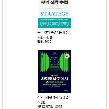
부의 전략 수업 : 돈에 휘둘리지 않고 살아남는 15가...
포돌스키, 폴
필름, 2025
사회조사분석사 : 2급 2차|실기 : 한권으로 끝내기
소정현
시대고시기획, 2025