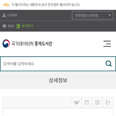
뉴
로
색
정
이 웹사이트는 대한민국 공식 전자정부 웹사이트 입니다
바
가
바
보
로
기
로
바
가
(
가
로
LOGIN
자주찾는사이트
기
s
기
가
k
기
ENG
문의하기
i
p
t
o
c
o
n
t
e
n
t
)
상세정보