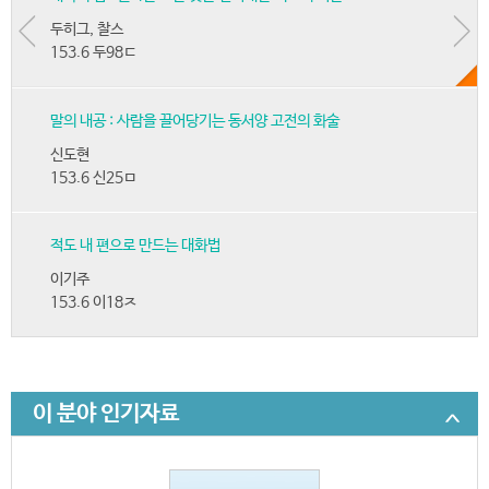
두히그, 찰스
153.6 두98ㄷ
말의 내공 : 사람을 끌어당기는 동서양 고전의 화술
신도현
153.6 신25ㅁ
적도 내 편으로 만드는 대화법
이기주
153.6 이18ㅈ
이 분야 인기자료