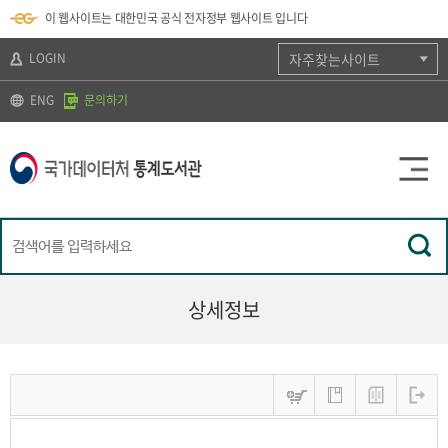
뉴
로
색
정
이 웹사이트는 대한민국 공식 전자정부 웹사이트 입니다
바
가
바
보
로
기
로
바
가
(
가
로
LOGIN
자주찾는사이트
기
s
기
가
k
기
ENG
문의하기
i
p
t
o
c
o
n
t
e
n
t
)
상세정보