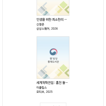
인생을 위한 최소한의 생각
신영준
상상스퀘어, 2026
세계척학전집 : 훔친 철학 편
이클립스
모티브, 2025