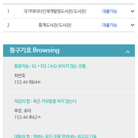
1
국가데이터인재개발원도서관/도서관/
대출가능
2
통계도서관/도서관/
대출가능
청구기호 Browsing
통찰지능 : IQ + EQ < InQ 보이지 않는 것을...
최연호
153.44 최64ㅌ
직감의 힘 : 촉은 거짓말을 하지 않는다
후앙, 로라
153.44 후62ㅈ
대화의 힘 : 원하는 모든 것을 얻어내는 최고의 기술