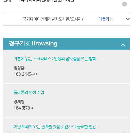
1
국가데이터인재개발원도서관/도서관/
대출가능
청구기호 Browsing
마흔에 읽는 소크라테스 : 인생의 굽잇길을 넘는 철학 ...
임성훈
183.2 임54ㅁ
플라톤의 인생 수업
장재형
184 장73ㅍ
어떻게 의미 있는 관계를 맺을 것인가? : 공허한 인간...