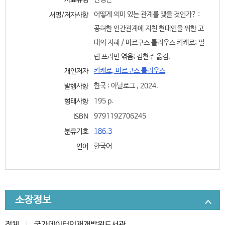
자료유형
어떻게 의미 있는 관계를 맺을 것인가? :
서명/저자사항
공허한 인간관계에 지친 현대인을 위한 고
대의 지혜 / 마르쿠스 툴리우스 키케로; 필
립 프리먼 엮음; 김현주 옮김.
키케로, 마르쿠스 툴리우스
개인저자
한국 : 아날로그 , 2024.
발행사항
195 p.
형태사항
9791192706245
ISBN
186.3
분류기호
한국어
언어
소장정보
전체
국가데이터인재개발원도서관