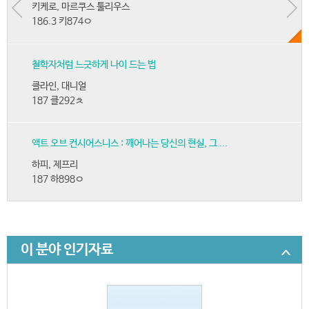
키케로, 마르쿠스 툴리우스
186.3 키874ㅇ
철학자처럼 느긋하게 나이 드는 법
클라인, 대니얼
187 클292ㅊ
액트 오브 컨시어스니스 : 깨어나는 당신의 현실, 그 ...
하피, 제프리
187 하898ㅇ
이 분야 인기자료