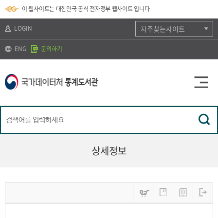
뉴
로
색
정
이 웹사이트는 대한민국 공식 전자정부 웹사이트 입니다
바
가
바
보
로
기
로
바
가
(
가
로
LOGIN
자주찾는사이트
기
s
기
가
k
기
ENG
문의하기
i
p
t
o
c
o
n
t
e
n
t
)
상세정보