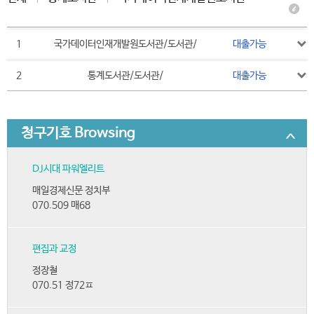
1
국가데이터인재개발원도서관/도서관/
대출가능
2
통계도서관/도서관/
대출가능
청구기호 Browsing
DJ시대 파워엘리트
매일경제신문 정치부
070.509 매68
편집과 교정
정장철
070.51 정72ㅍ