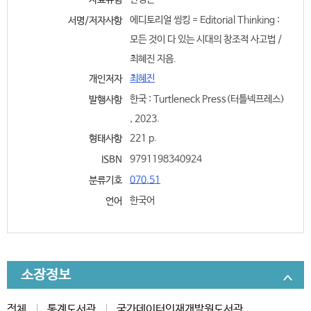
자료유형
에디토리얼 씽킹 = Editorial Thinking :
서명/저자사항
모든 것이 다 있는 시대의 창조적 사고법 /
최혜진 지음.
최혜진
개인저자
한국 : Turtleneck Press(터틀넥프레스)
발행사항
, 2023.
221 p.
형태사항
9791198340924
ISBN
070.51
분류기호
한국어
언어
소장정보
전체
통계도서관
국가데이터인재개발원도서관