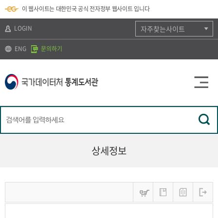
뉴
로
색
정
이 웹사이트는 대한민국 공식 전자정부 웹사이트 입니다
바
가
바
보
로
기
로
바
가
(
가
로
LOGIN
자주찾는사이트
기
s
기
가
k
기
ENG
문의하기
i
p
t
o
c
o
n
t
e
n
t
)
상세정보