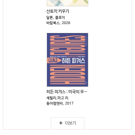
산토끼 키우기
달튼, 클로이
바람북스, 2026
히든 피겨스 : 미국의 우주 경쟁을 승리로 이끈, 천재...
셰털리,마고 리
동아엠앤비, 2017
더보기