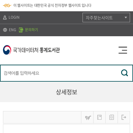
뉴
로
색
정
이 웹사이트는 대한민국 공식 전자정부 웹사이트 입니다
바
가
바
보
로
기
로
바
가
(
가
로
LOGIN
자주찾는사이트
기
s
기
가
k
기
ENG
문의하기
i
p
t
o
c
o
n
t
e
n
t
)
상세정보