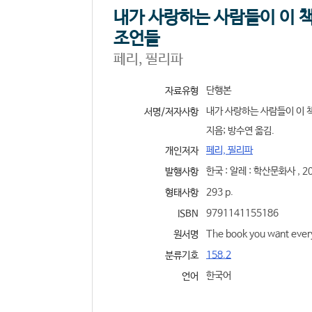
내가 사랑하는 사람들이 이 책
조언들
페리, 필리파
단행본
자료유형
내가 사랑하는 사람들이 이 책
서명/저자사항
지음; 방수연 옮김.
페리, 필리파
개인저자
한국 : 알레 : 학산문화사 , 20
발행사항
293 p.
형태사항
9791141155186
ISBN
The book you want every
원서명
158.2
분류기호
한국어
언어