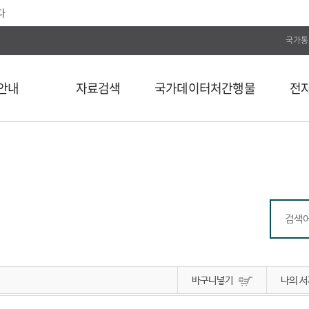
다
국가통
안내
자료검색
국가데이터처간행물
전
전체
통계간행물
전자저널
단행본
국가데이터연구원
Web DB
길
연속간행물
국가데이터인재개발원
전자도서
비도서
국가데이터처보고서
통계자료 분류
통계사료
컬렉션
바구니넣기
나의 서
외부 API 검색