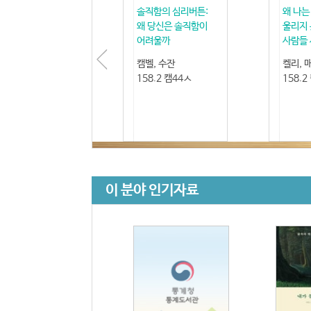
솔직함의 심리버튼:
왜 나는
왜 당신은 솔직함이
울리지 
어려울까
사람들 
캠벨, 수잔
켈리, 
158.2 캠44ㅅ
158.2
이 분야 인기자료