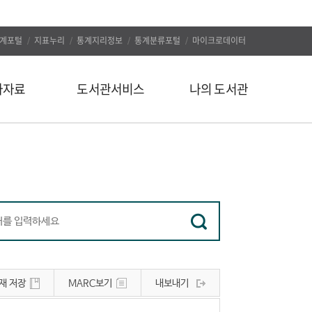
계포털
지표누리
통계지리정보
통계분류포털
마이크로데이터
자자료
도서관서비스
나의 도서관
신착도서
나의 알림
추천도서
나의 정보
인기도서
대출/예약조회
인기검색어
자료구입신청
정보서비스
나의 서재
유관사이트
나의 서평
재 저장
MARC보기
내보내기
공지사항
문의하기