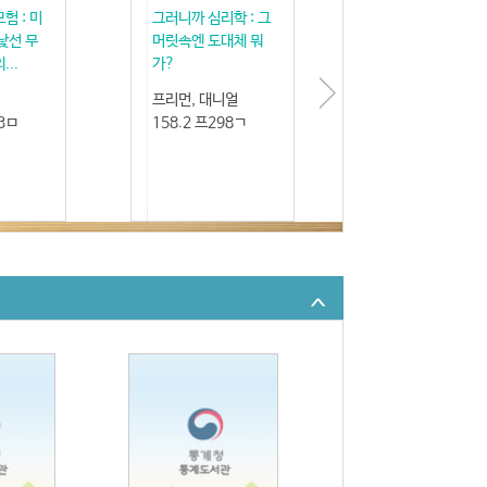
험 : 미
그러니까 심리학 : 그
낯선 무
머릿속엔 도대체 뭐
..
가?
프리먼, 대니얼
93ㅁ
158.2 프298ㄱ