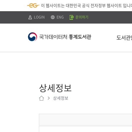
뉴
로
색
정
이 웹사이트는 대한민국 공식 전자정부 웹사이트 입니
바
가
바
보
로
기
로
바
가
(
가
로
LOGIN
ENG
문의하기
기
s
기
가
k
기
i
p
도서관
t
o
c
o
n
t
소개
e
n
이용안내
t
)
상세정보
찾아오시는 
상세정보