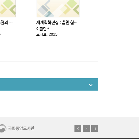
인생을 위한 최소한의 생각
세계척학전집 : 훔친 철학 편
이클립스
6
모티브, 2025