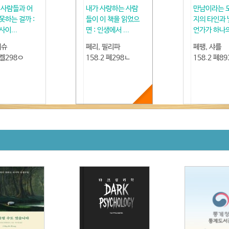
 사람들과 어
내가 사랑하는 사람
만남이라는 모
못하는 걸까 :
들이 이 책을 읽었으
지의 타인과 
사이...
면 : 인생에서 ...
언가가 하나의.
매슈
페리, 필리파
페팽, 샤를
 켈298ㅇ
158.2 페298ㄴ
158.2 페8