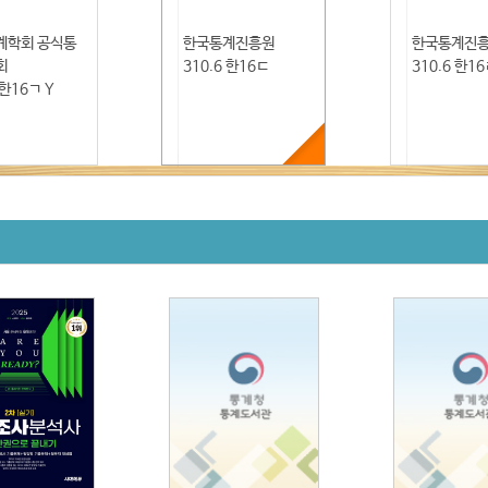
계학회 공식통
한국통계진흥원
한국통계진
회
310.6 한16ㄷ
310.6 한1
 한16ㄱ Y