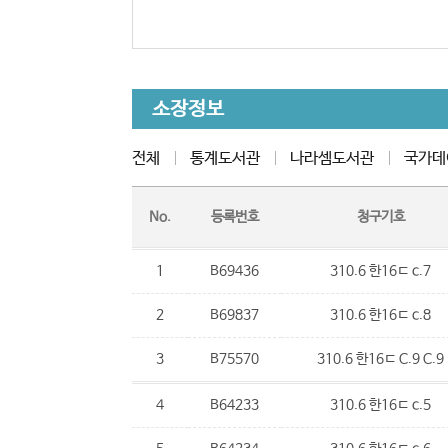
소장정보
전체
통계도서관
나라셈도서관
국가데
No.
등록번호
청구기호
1
B69436
310.6 한16ㄷ c.7
2
B69837
310.6 한16ㄷ c.8
3
B75570
310.6 한16ㄷ C.9 C.9
4
B64233
310.6 한16ㄷ c.5