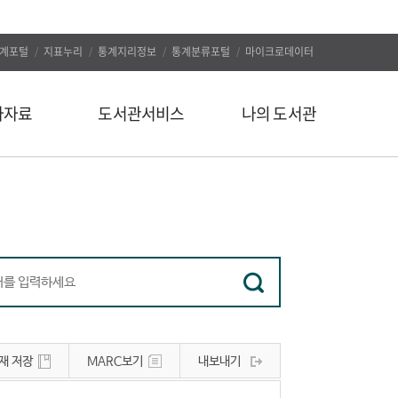
계포털
지표누리
통계지리정보
통계분류포털
마이크로데이터
자자료
도서관서비스
나의 도서관
신착도서
나의 알림
추천도서
나의 정보
인기도서
대출/예약조회
인기검색어
자료구입신청
정보서비스
나의 서재
유관사이트
나의 서평
재 저장
MARC보기
내보내기
공지사항
문의하기