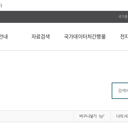
다
국가통
안내
자료검색
국가데이터처간행물
전
전체
통계간행물
전자저널
단행본
국가데이터연구원
Web DB
길
연속간행물
국가데이터인재개발원
전자도서
비도서
국가데이터처보고서
통계자료 분류
통계사료
컬렉션
바구니넣기
나의 서
외부 API 검색