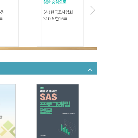
성을 중심으로
흥원
(사)한국조사협회
6ㄹ
310.6 한16ㄹ