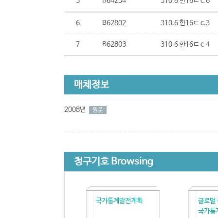
5
B64234
310.6 한16ㄷ c.6
6
B62802
310.6 한16ㄷ c.3
7
B62803
310.6 한16ㄷ c.4
매체정보
2008년
원문
청구기호 Browsing
국가통계발전계획
글로벌
국가통