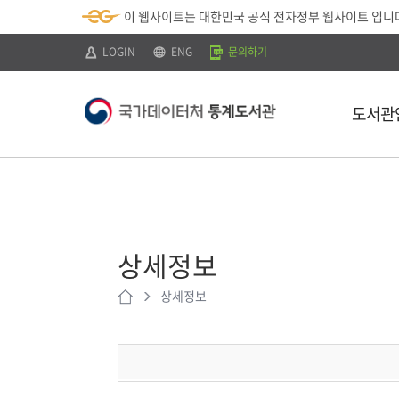
뉴
로
색
정
이 웹사이트는 대한민국 공식 전자정부 웹사이트 입니
바
가
바
보
로
기
로
바
가
(
가
로
LOGIN
ENG
문의하기
기
s
기
가
k
기
i
p
도서관
t
o
c
o
n
t
소개
e
n
이용안내
t
)
상세정보
찾아오시는 
상세정보