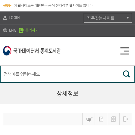
뉴
로
색
정
이 웹사이트는 대한민국 공식 전자정부 웹사이트 입니다
바
가
바
보
로
기
로
바
가
(
가
로
LOGIN
자주찾는사이트
기
s
기
가
k
기
ENG
문의하기
i
p
t
o
c
o
n
t
e
n
t
)
상세정보