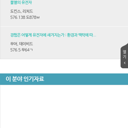
불멸의 유전자
도킨스, 리처드
576.138 도878ㅂ
경험은 어떻게 유전자에 새겨지는가 : 환경과 맥락에 따...
무어, 데이비드
576.5 무64ㄱ
열
기
이 분야 인기자료