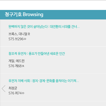
청구기호 Browsing
완벽하지 않은 것이 살아남는다 : 대전환의 시대를 건너...
브룩스, 대니얼 R
575 브296ㅇ
창조적 유전자 : 풍요가 만들어낸 새로운 인간
게일, 에드윈
576 게68ㅊ
유전자 지배 사회 : 정치·경제·문화를 움직이는 이기적...
최정균
576 최74ㅇ