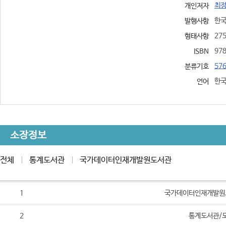
최
개인저자
한국 
발행사항
275
형태사항
97
ISBN
57
분류기호
한
언어
소장정보
전체
통계도서관
국가데이터인재개발원도서관
1
국가데이터인재개발원
2
통계도서관/