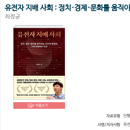
유전자 지배 사회 : 정치·경제·문화를 움직
최정균
서평쓰기
단
자료유형
유전
서명/저자사항