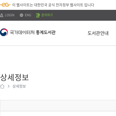
뉴
로
색
정
이 웹사이트는 대한민국 공식 전자정부 웹사이트 입니다
바
가
바
보
로
기
로
바
가
(
가
로
LOGIN
ENG
문의하기
기
s
기
가
k
기
i
p
도서관안내
t
o
c
o
n
t
소개
e
n
이용안내
t
)
상세정보
찾아오시는 길
상세정보