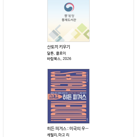
산토끼 키우기
달튼, 클로이
바람북스, 2026
히든 피겨스 : 미국의 우주 경쟁을 승리로 이끈, 천재...
셰털리,마고 리