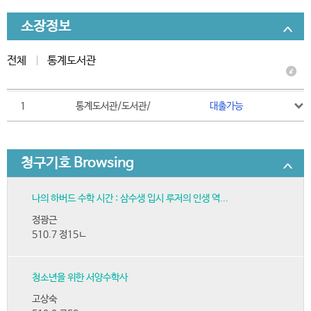
소장정보
전체
통계도서관
1
통계도서관/도서관/
대출가능
청구기호 Browsing
나의 하버드 수학 시간 : 삼수생 입시 루저의 인생 역...
정광근
510.7 정15ㄴ
청소년을 위한 서양수학사
고상숙