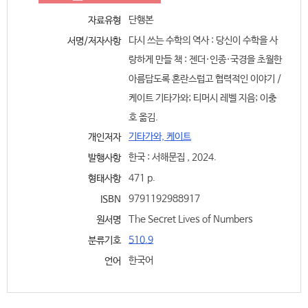
단행본
자료유형
다시 쓰는 수학의 역사 : 당신이 수학을 사
서명/저자사항
랑하게 만들 책 : 젠더·인종·국경을 초월한
아름답도록 혼란스럽고 협력적인 이야기 /
케이트 기타가와; 티머시 레벨 지음; 이충
호 옮김.
기타가와, 케이트
개인저자
한국 : 서해문집 , 2024.
발행사항
471 p.
형태사항
9791192988917
ISBN
The Secret Lives of Numbers
원서명
510.9
분류기호
한국어
언어