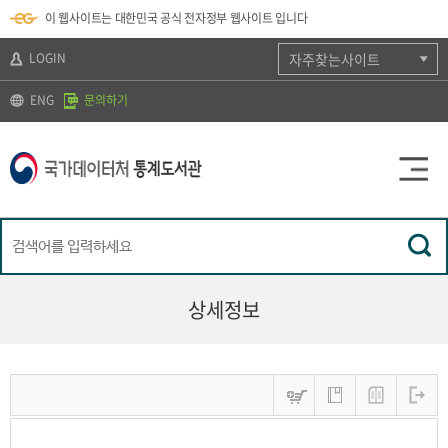
뉴
로
색
정
이 웹사이트는 대한민국 공식 전자정부 웹사이트 입니다
바
가
바
보
로
기
로
바
가
(
가
로
LOGIN
자주찾는사이트
기
s
기
가
k
기
ENG
문의하기
i
p
t
o
c
o
n
t
e
n
t
)
상세정보