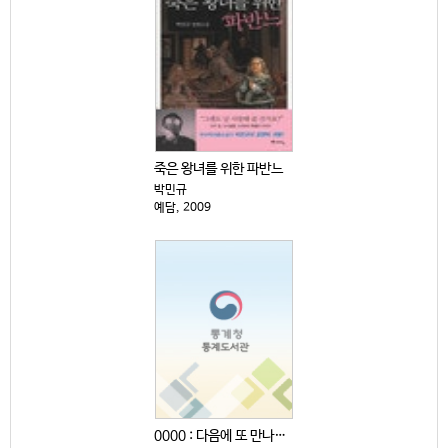
죽은 왕녀를 위한 파반느
박민규
예담, 2009
0000 : 다음에 또 만나자고 전해주세요