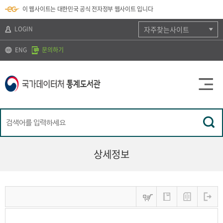
뉴
로
색
정
이 웹사이트는 대한민국 공식 전자정부 웹사이트 입니다
바
가
바
보
로
기
로
바
가
(
가
로
LOGIN
자주찾는사이트
기
s
기
가
k
기
ENG
문의하기
i
p
t
o
c
o
n
t
e
n
t
)
상세정보