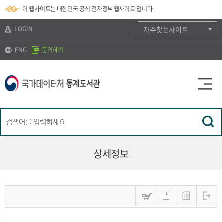
뉴
로
색
정
이 웹사이트는 대한민국 공식 전자정부 웹사이트 입니다
바
가
바
보
로
기
로
바
가
(
가
로
LOGIN
자주찾는사이트
기
s
기
가
k
기
ENG
문의하기
i
p
t
o
c
o
n
t
e
n
t
)
상세정보