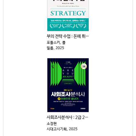
부의 전략 수업 : 돈에 휘둘리지 않고 살아남는 15가...
포돌스키, 폴
필름, 2025
사회조사분석사 : 2급 2차|실기 : 한권으로 끝내기
소정현
시대고시기획, 2025