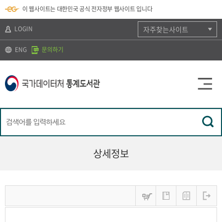
뉴
로
색
정
이 웹사이트는 대한민국 공식 전자정부 웹사이트 입니다
바
가
바
보
로
기
로
바
가
(
가
로
LOGIN
자주찾는사이트
기
s
기
가
k
기
ENG
문의하기
i
p
t
o
c
o
n
t
e
n
t
)
상세정보