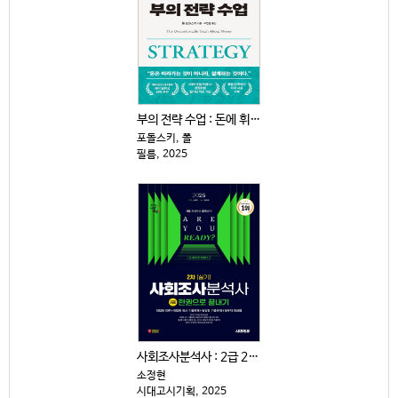
부의 전략 수업 : 돈에 휘둘리지 않고 살아남는 15가...
포돌스키, 폴
필름, 2025
사회조사분석사 : 2급 2차|실기 : 한권으로 끝내기
소정현
시대고시기획, 2025