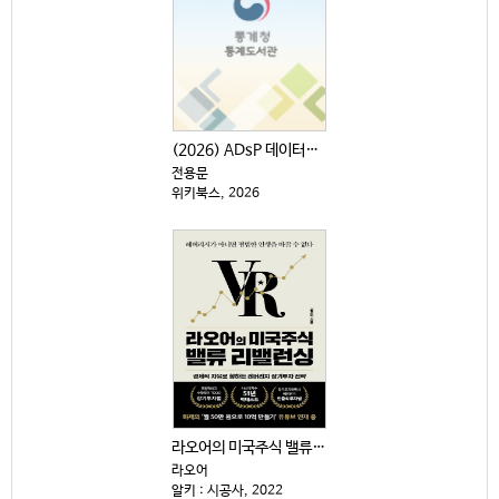
(2026) ADsP 데이터분석 준전문가 : 최신 기출...
전용문
위키북스, 2026
라오어의 미국주식 밸류 리밸런싱 : 경제적 자유로 향하...
라오어
알키 : 시공사, 2022