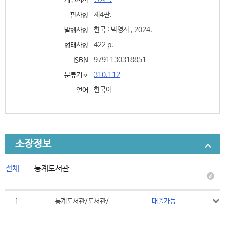
개인저자
제4판.
판사항
한국 : 박영사 , 2024.
발행사항
422 p.
형태사항
9791130318851
ISBN
310.112
분류기호
한국어
언어
소장정보
전체
통계도서관
1
통계도서관/도서관/
대출가능