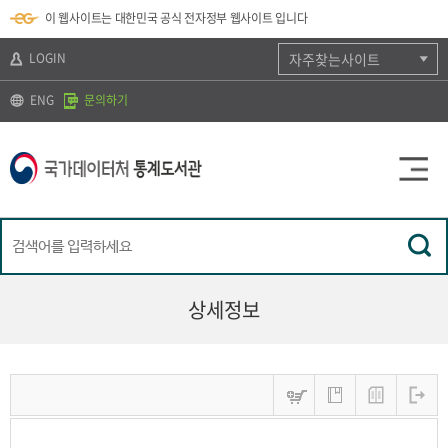
뉴
로
색
정
이 웹사이트는 대한민국 공식 전자정부 웹사이트 입니다
바
가
바
보
로
기
로
바
가
(
가
로
LOGIN
자주찾는사이트
기
s
기
가
k
기
ENG
문의하기
i
p
t
o
c
o
n
t
e
n
t
)
상세정보