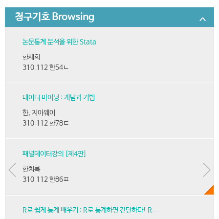
청구기호 Browsing
논문통계 분석을 위한 Stata
한세희
310.112 한54ㄴ
데이터 마이닝 : 개념과 기법
한, 지아웨이
310.112 한78ㄷ
패널데이터강의 [제4판]
한치록
310.112 한86ㅍ
R로 쉽게 통계 배우기 : R로 통계하면 간단하다! R...