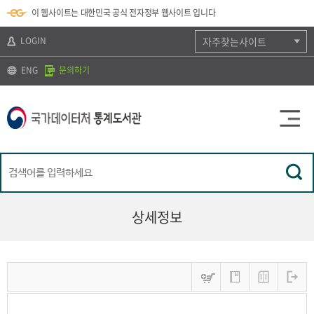
뉴
로
색
정
이 웹사이트는 대한민국 공식 전자정부 웹사이트 입니다
바
가
바
보
로
기
로
바
가
(
가
로
LOGIN
자주찾는사이트
기
s
기
가
k
기
ENG
문의하기
i
p
t
o
c
o
n
t
e
n
t
)
상세정보